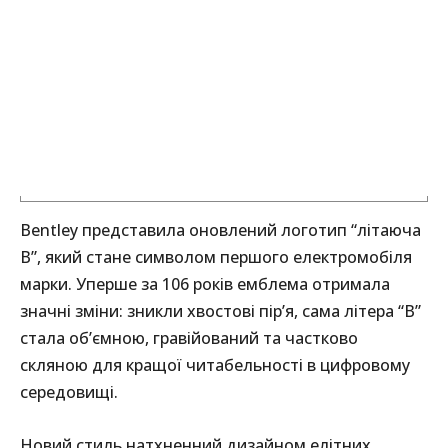
Bentley представила оновлений логотип “літаюча
B”, який стане символом першого електромобіля
марки. Уперше за 106 років емблема отримала
значні зміни: зникли хвостові пір’я, сама літера “B”
стала об’ємною, гравійований та частково
скляною для кращої читабельності в цифровому
середовищі.
Новий стиль натхненний дизайном елітних