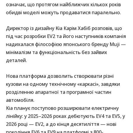
означає, що протягом найближчих кількох років
обидві моделі можуть продаватися паралельно.
Директор із дизайну Kia Карім Хабіб розповів, що
під час розробки EV2 та його наступників компанія
надихалася філософією японського бренду Muji —
мінімалізм та функціональність без зайвих
деталей.
Нова платформа дозволить створювати різні
кузови на одному технічному «каркасі», завдяки
розділенню апаратної та програмної частин
автомобіля.
Kia планує поступово розширювати електричну
лінійку: у 2025–2026 роках дебютують EV4 та EV5, у
2026 році — EV2, а до кінця десятиліття — нові
покоління EV6 та EV9 на платформі з 800-