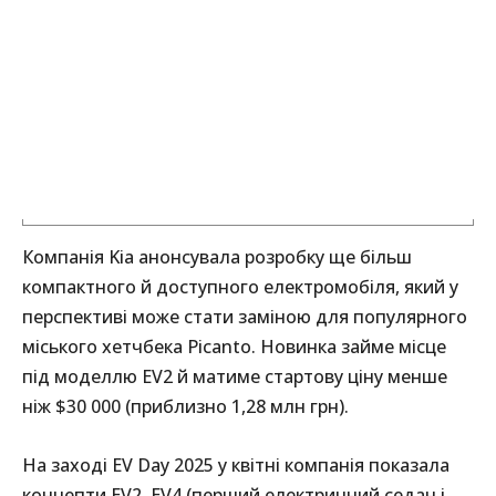
Компанія Kia анонсувала розробку ще більш
компактного й доступного електромобіля, який у
перспективі може стати заміною для популярного
міського хетчбека Picanto. Новинка займе місце
під моделлю EV2 й матиме стартову ціну менше
ніж $30 000 (приблизно 1,28 млн грн).
На заході EV Day 2025 у квітні компанія показала
концепти EV2, EV4 (перший електричний седан і