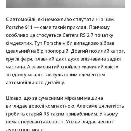
Є автомобілі, які неможливо сплутати ні з чим.
Porsche 911 — саме такий приклад. Причому
особливо це стосується Carrera RS 2.7 початку
сімдесятих. Тут Porsche ніби випадково зібрав
ідеальний набір пропорцій. Довгий похилий капот,
круглі фари, плавний дах і дуже впізнавана задня
частина. А знаменитий спойлер «качиний хвіст»
згодом узагалі став культовим елементом
автомобільного дизайну.
Цікаво, що за сучасними мірками машина
виглядає доволі компактною. Але саме ця легкість
і робить старий RS таким привабливим. У ньому
немає перевантаженості. Усе виглядає чесно і
дуже спортивно.