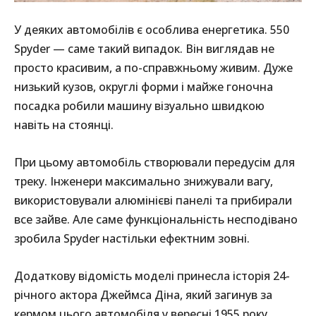
У деяких автомобілів є особлива енергетика. 550
Spyder — саме такий випадок. Він виглядав не
просто красивим, а по-справжньому живим. Дуже
низький кузов, округлі форми і майже гоночна
посадка робили машину візуально швидкою
навіть на стоянці.
При цьому автомобіль створювали передусім для
треку. Інженери максимально знижували вагу,
використовували алюмінієві панелі та прибирали
все зайве. Але саме функціональність несподівано
зробила Spyder настільки ефектним зовні.
Додаткову відомість моделі принесла історія 24-
річного актора Джеймса Діна, який загинув за
кермом цього автомобіля у вересні 1955 року.