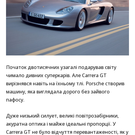
Початок двотисячних узагалі подарував світу
чимало дивних суперкарів. Але Carrera GT
вирізнявся навіть на їхньому тлі. Porsche створив
машину, яка виглядала дорого без зайвого
пафосу.
Дуже низький силует, великі повітрозабірники,
акуратна оптика і майже ідеальні пропорції. У
Carrera GT не було відчуття перевантаженості, як у