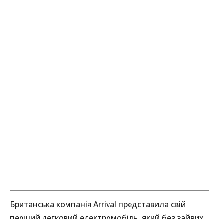
Британська компанія Arrival представила свій
перший легковий електромобіль, який без зайвих