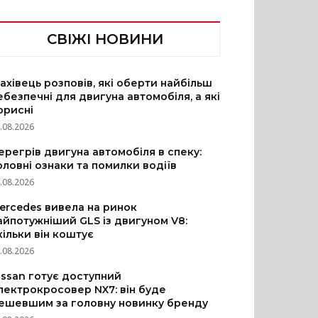
СВІЖІ НОВИНИ
ахівець розповів, які оберти найбільш
ебезпечні для двигуна автомобіля, а які
орисні
.08.2026
ерегрів двигуна автомобіля в спеку:
оловні ознаки та помилки водіїв
.08.2026
ercedes вивела на ринок
айпотужніший GLS із двигуном V8:
кільки він коштує
.08.2026
issan готує доступний
лектрокросовер NX7: він буде
ешевшим за головну новинку бренду