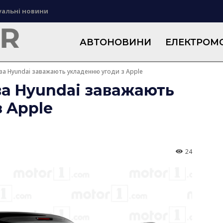
уальні новини
АВТОНОВИНИ
ЕЛЕКТРОМО
тва Hyundai заважають укладенню угоди з Apple
ва Hyundai заважають
 Apple
24