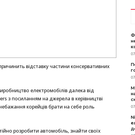
Ф
н
к
07
П
спричинить відставку частини консервативних
г
07
M
 виробництво електромобілів далека від
н
ers з посиланням на джерела в керівництві
с
 небажання корейців брати на себе роль
07
N
е
д
стійно розробити автомобіль, знайти своїх