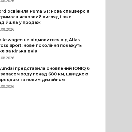
.08.2026
ord освіжила Puma ST: нова спецверсія
тримала яскравий вигляд і вже
адійшла у продаж
.08.2026
olkswagen не відмовиться від Atlas
ross Sport: нове покоління покажуть
же за кілька днів
.08.2026
yundai представила оновлений IONIQ 6
з запасом ходу понад 680 км, швидкою
арядкою та новим дизайном
.08.2026