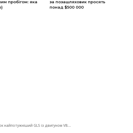
им пробігом: яка
за позашляховик просять
о)
понад $500 000