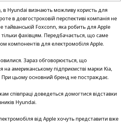
, в Hyundai визнають можливу користь для
 проте в довгостроковій перспективі компанія не
 тайванській Foxconn, яка робить для Apple
а тільки фахівцям. Передбачається, що саме
м компонентів для електромобіля Apple.
мовилися. Зараз обговорюється, що
я на американському підприємстві марки Kia,
. При цьому основний бренд не постраждає.
кам співпраці доведеться домогтися відставки
ників Hyundai.
лектромобіля від Apple хочуть представити вже