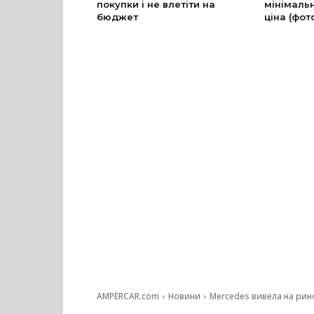
покупки і не влетіти на
мінімальн
бюджет
ціна (фот