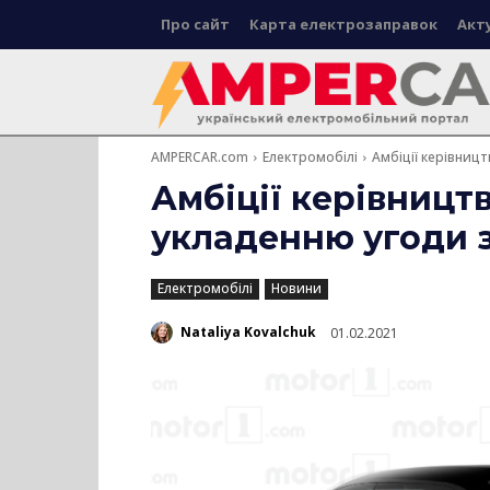
Про сайт
Карта електрозаправок
Акт
AMPERCAR.com
Електромобілі
Амбіції керівниц
Амбіції керівницт
укладенню угоди з
Електромобілі
Новини
Nataliya Kovalchuk
01.02.2021