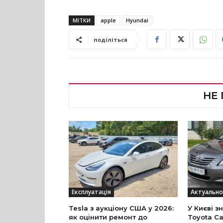
МІТКИ
apple
Hyundai
поділіться
НЕ
Експлуатація
Актуально
Tesla з аукціону США у 2026:
У Києві з
як оцінити ремонт до
Toyota Ca