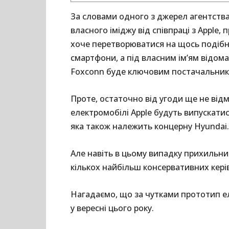
За словами одного з джерел агентства
власного іміджу від співпраці з Apple,
хоче перетворюватися на щось подібне
смартфони, а під власним ім’ям відом
Foxconn буде ключовим постачальнико
Проте, остаточно від угоди ще не від
електромобілі Apple будуть випускатис
яка також належить концерну Hyundai
Але навіть в цьому випадку прихильни
кількох найбільш консервативних керів
Нагадаємо, що за чутками прототип е
у вересні цього року.