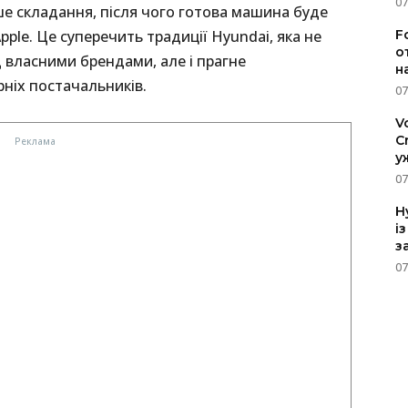
07
ше складання, після чого готова машина буде
F
pple. Це суперечить традиції Hyundai, яка не
о
 власними брендами, але і прагне
н
ніх постачальників.
07
V
C
у
07
H
і
з
07