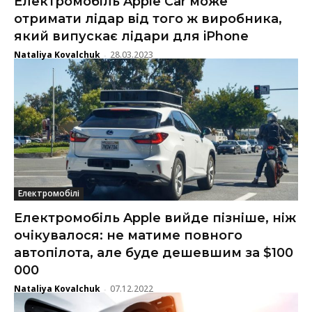
Електромобіль Apple Car може
отримати лідар від того ж виробника,
який випускає лідари для iPhone
Nataliya Kovalchuk
28.03.2023
-
Електромобілі
Електромобіль Apple вийде пізніше, ніж
очікувалося: не матиме повного
автопілота, але буде дешевшим за $100
000
Nataliya Kovalchuk
07.12.2022
-