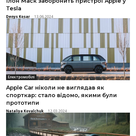
Ілон Маск заборонить пристрої Apple у
Tesla
Denys Kosar
13.06.2024
-
Електромобілі
Apple Car ніколи не виглядав як
спорткар: стало відомо, якими були
прототипи
Nataliya Kovalchuk
12.03.2024
-