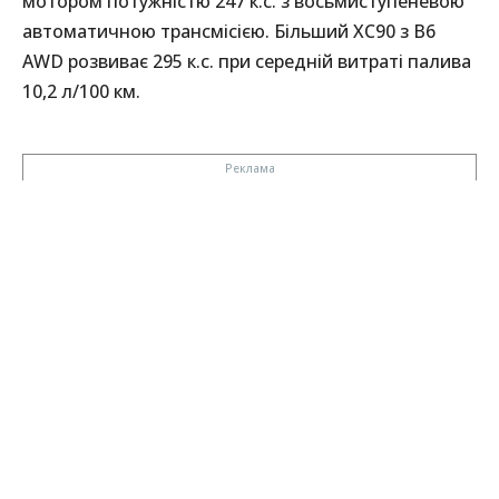
мотором потужністю 247 к.с. з восьмиступеневою
автоматичною трансмісією. Більший XC90 з B6
AWD розвиває 295 к.с. при середній витраті палива
10,2 л/100 км.