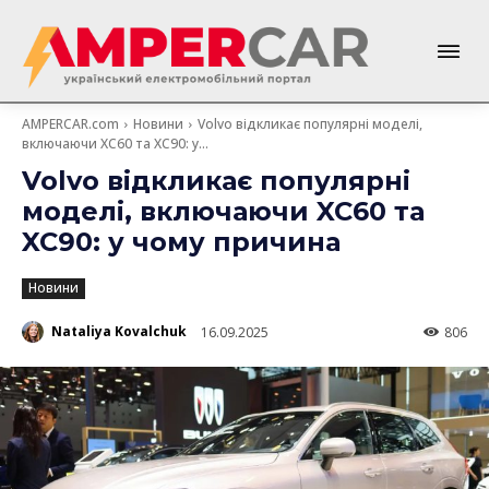
AMPERCAR.com
Новини
Volvo відкликає популярні моделі,
включаючи XC60 та XC90: у...
Volvo відкликає популярні
моделі, включаючи XC60 та
XC90: у чому причина
Новини
Nataliya Kovalchuk
16.09.2025
806