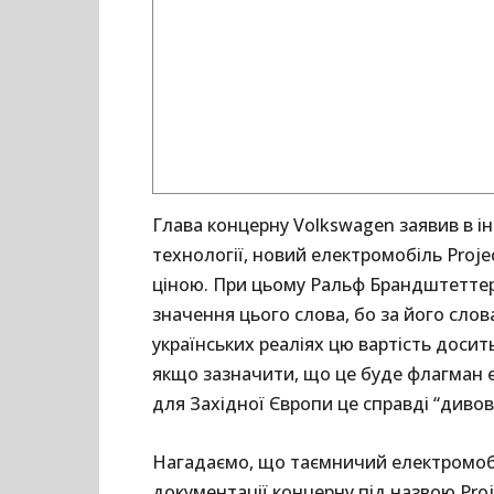
Глава концерну Volkswagen заявив в і
технології, новий електромобіль Proje
ціною. При цьому Ральф Брандштеттер
значення цього слова, бо за його слов
українських реаліях цю вартість доси
якщо зазначити, що це буде флагман ел
для Західної Європи це справді “див
Нагадаємо, що таємничий електромобіл
документації концерну під назвою Proje