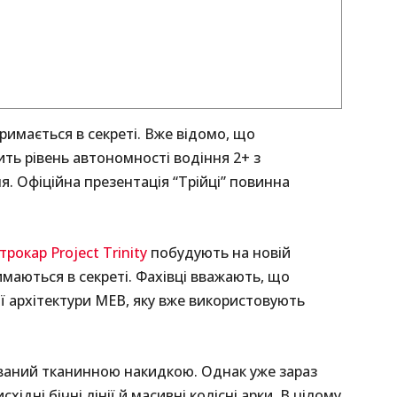
римається в секреті. Вже відомо, що
ть рівень автономності водіння 2+ з
я. Офіційна презентація “Трійці” повинна
трокар Project Trinity
побудують на новій
имаються в секреті. Фахівці вважають, що
ї архітектури MEB, яку вже використовують
ваний тканинною накидкою. Однак уже зараз
ідні бічні лінії й масивні колісні арки. В цілому