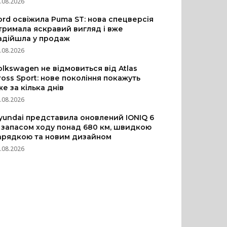
.08.2026
ord освіжила Puma ST: нова спецверсія
тримала яскравий вигляд і вже
адійшла у продаж
.08.2026
olkswagen не відмовиться від Atlas
ross Sport: нове покоління покажуть
же за кілька днів
.08.2026
yundai представила оновлений IONIQ 6
з запасом ходу понад 680 км, швидкою
арядкою та новим дизайном
.08.2026