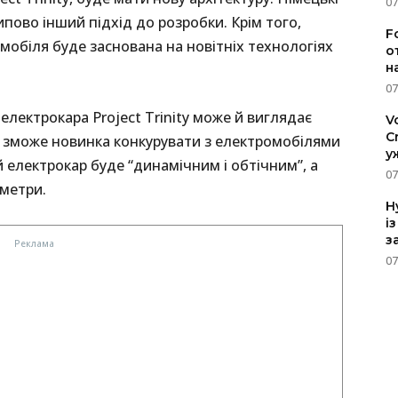
07
пово інший підхід до розробки. Крім того,
F
обіля буде заснована на новітніх технологіях
о
н
07
електрокара Project Trinity може й виглядає
V
C
и зможе новинка конкурувати з електромобілями
у
 електрокар буде “динамічним і обтічним”, а
07
 метри.
H
і
з
07