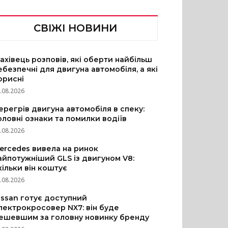
СВІЖІ НОВИНИ
ахівець розповів, які оберти найбільш
ебезпечні для двигуна автомобіля, а які
орисні
.08.2026
ерегрів двигуна автомобіля в спеку:
оловні ознаки та помилки водіїв
.08.2026
ercedes вивела на ринок
айпотужніший GLS із двигуном V8:
кільки він коштує
.08.2026
issan готує доступний
лектрокросовер NX7: він буде
ешевшим за головну новинку бренду