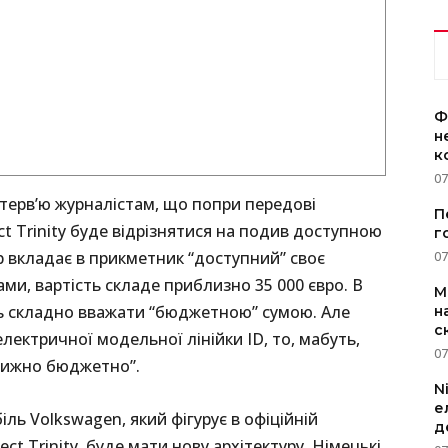
Ф
н
к
07
нтерв’ю журналістам, що попри передові
П
ct Trinity буде відрізнятися на подив доступною
г
 вкладає в прикметник “доступний” своє
07
ами, вартість складе приблизно 35 000 євро. В
M
ть складно вважати “бюджетною” сумою. Але
н
с
ектричної модельної лінійки ID, то, мабуть,
07
овижно бюджетно”.
N
е
ь Volkswagen, який фігурує в офіційній
д
ct Trinity, буде мати нову архітектуру. Німецькі