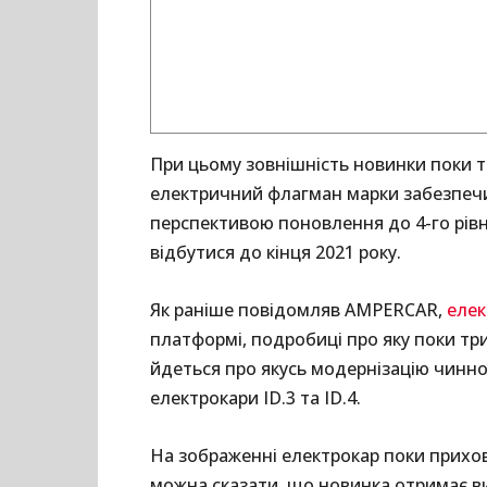
При цьому зовнішність новинки поки т
електричний флагман марки забезпечи
перспективою поновлення до 4-го рівн
відбутися до кінця 2021 року.
Як раніше повідомляв AMPERCAR,
елек
платформі, подробиці про яку поки тр
йдеться про якусь модернізацію чинно
електрокари ID.3 та ID.4.
На зображенні електрокар поки прихо
можна сказати, що новинка отримає висх