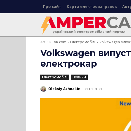
Про сайт
Карта електрозаправок
Акт
AMPERCAR.com
Електромобілі
Volkswagen випу
Volkswagen випус
електрокар
Електромобілі
Новини
Oleksiy Azhnakin
31.01.2021