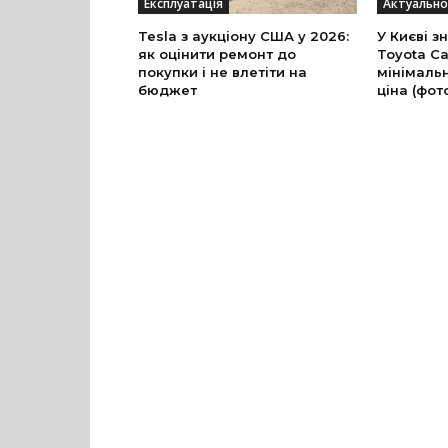
Експлуатація
Актуально
Tesla з аукціону США у 2026:
У Києві з
як оцінити ремонт до
Toyota Ca
покупки і не влетіти на
мінімальн
бюджет
ціна (фот