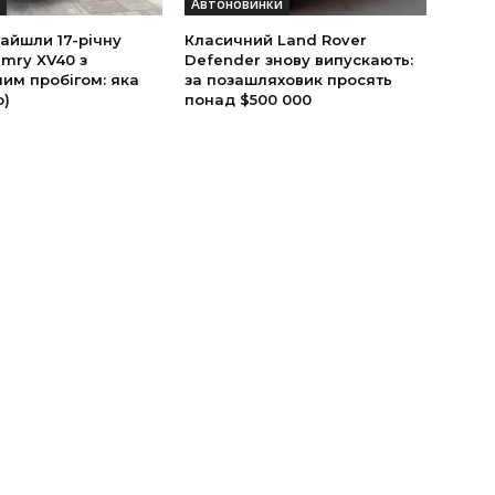
Автоновинки
найшли 17-річну
Класичний Land Rover
mry XV40 з
Defender знову випускають:
им пробігом: яка
за позашляховик просять
о)
понад $500 000