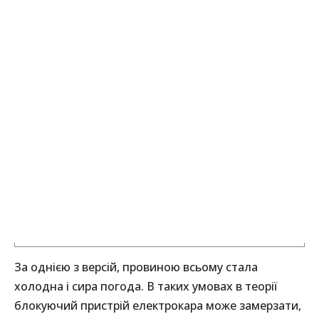
За однією з версій, провиною всьому стала
холодна і сира погода. В таких умовах в теорії
блокуючий пристрій електрокара може замерзати,