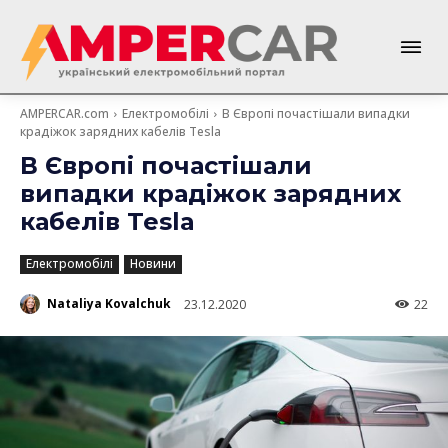
AMPERCAR.com
Електромобілі
В Європі почастішали випадки
крадіжок зарядних кабелів Tesla
В Європі почастішали
випадки крадіжок зарядних
кабелів Tesla
Електромобілі
Новини
Nataliya Kovalchuk
23.12.2020
22