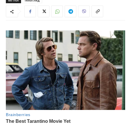
МІТКИ
техогляд