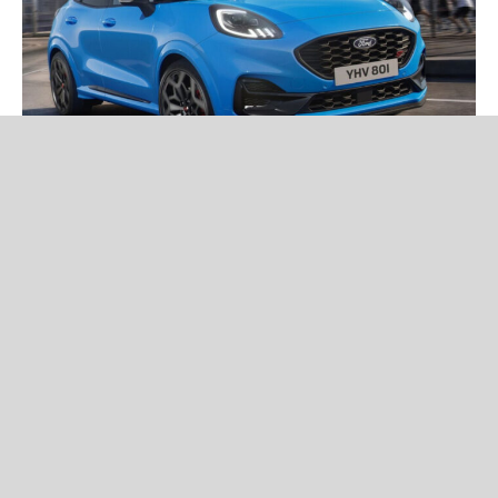
Новини
Ford представила Puma ST Edition — нову спеціальну версію
кросовера зі 160-сильним м'яким гібридом, спортивним
дизайном і розширеним оснащенням.
Читати новину повністю
Volkswagen не відмовиться від
Atlas Cross Sport: нове покоління
покажуть уже за кілька днів