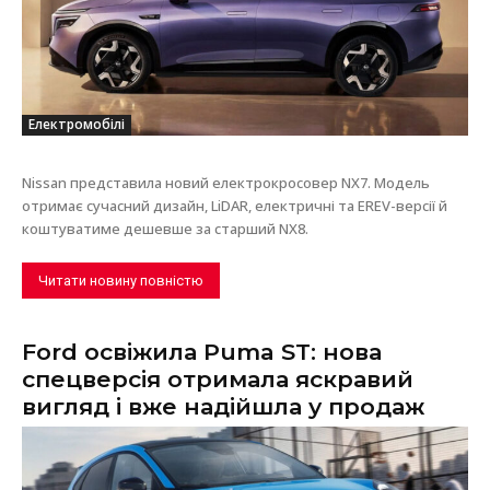
Електромобілі
Nissan представила новий електрокросовер NX7. Модель
отримає сучасний дизайн, LiDAR, електричні та EREV-версії й
коштуватиме дешевше за старший NX8.
Читати новину повністю
Ford освіжила Puma ST: нова
спецверсія отримала яскравий
вигляд і вже надійшла у продаж