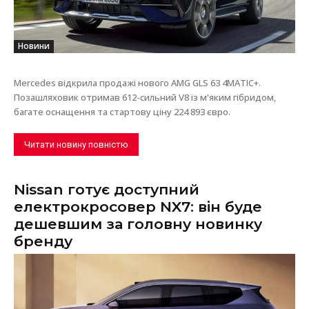
Новини
Mercedes відкрила продажі нового AMG GLS 63 4MATIC+.
Позашляховик отримав 612-сильний V8 із м'яким гібридом,
багате оснащення та стартову ціну 224 893 євро.
Читати новину повністю
Nissan готує доступний
електрокросовер NX7: він буде
дешевшим за головну новинку
бренду