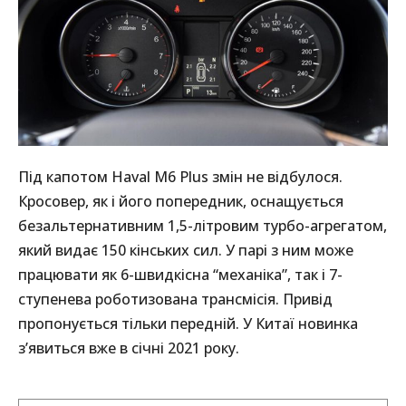
Під капотом Haval M6 Plus змін не відбулося.
Кросовер, як і його попередник, оснащується
безальтернативним 1,5-літровим турбо-агрегатом,
який видає 150 кінських сил. У парі з ним може
працювати як 6-швидкісна “механіка”, так і 7-
ступенева роботизована трансмісія. Привід
пропонується тільки передній. У Китаї новинка
з’явиться вже в січні 2021 року.