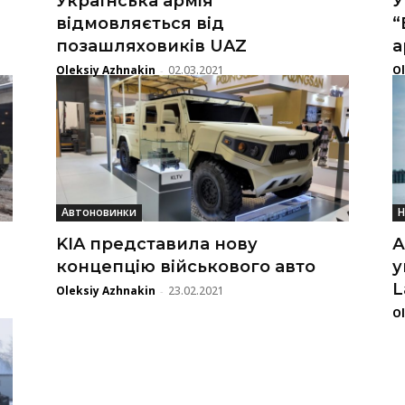
Українська армія
У
відмовляється від
“
позашляховиків UAZ
а
Oleksiy Azhnakin
02.03.2021
Ol
-
Автоновинки
Н
KIA представила нову
А
концепцію військового авто
у
L
Oleksiy Azhnakin
23.02.2021
-
Ol