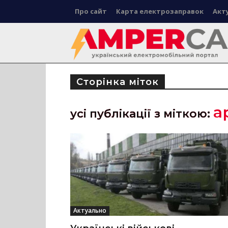
Про сайт
Карта електрозаправок
Акт
Сторінка міток
а
усі публікації з міткою:
Актуально