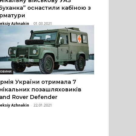
нікальну військову УАЗ
Буханка” оснастили кабіною з
рматури
eksiy Azhnakin
01.03.2021
-
овини
рмія України отримала 7
нікальних позашляховиків
and Rover Defender
eksiy Azhnakin
22.01.2021
-