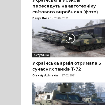
Українські військові
пересядуть на автотехніку
світового виробника (фото)
Denys Kosar
29.04.2021
-
Актуально
Українська армія отримала 5
сучасних танків Т-72
Oleksiy Azhnakin
27.02.2021
-