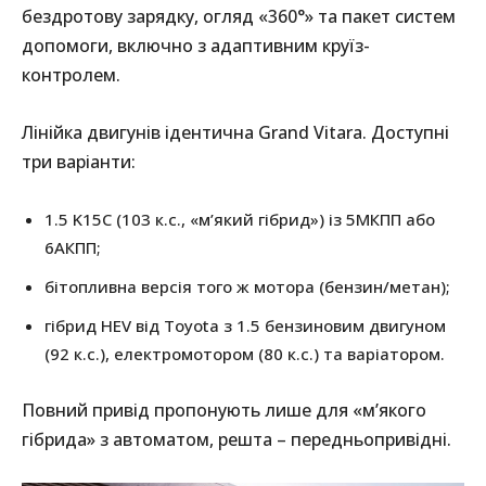
бездротову зарядку, огляд «360°» та пакет систем
допомоги, включно з адаптивним круїз-
контролем.
Лінійка двигунів ідентична Grand Vitara. Доступні
три варіанти:
1.5 K15C (103 к.с., «м’який гібрид») із 5МКПП або
6АКПП;
бітопливна версія того ж мотора (бензин/метан);
гібрид HEV від Toyota з 1.5 бензиновим двигуном
(92 к.с.), електромотором (80 к.с.) та варіатором.
Повний привід пропонують лише для «м’якого
гібрида» з автоматом, решта – передньопривідні.