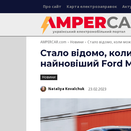
Про сайт
Карта електрозаправок
Акт
AMPERCAR.com
Новини
Стало відомо, коли мож
Стало відомо, кол
найновіший Ford 
Новини
Nataliya Kovalchuk
23.02.2023