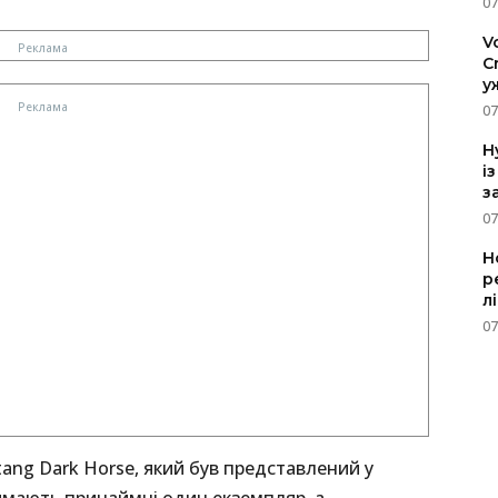
07
V
C
у
07
H
і
з
07
Н
р
л
07
ang Dark Horse, який був представлений у
римають принаймні один екземпляр, а