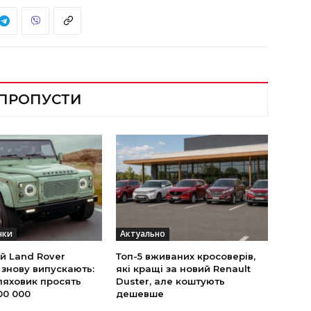
 ПРОПУСТИ
нки
Актуально
й Land Rover
Топ-5 вживаних кросоверів,
 знову випускають:
які кращі за новий Renault
ляховик просять
Duster, але коштують
00 000
дешевше