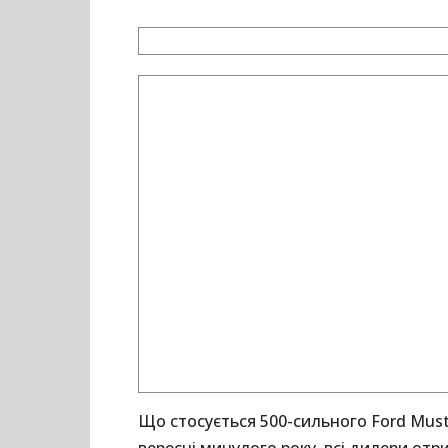
Що стосується 500-сильного Ford Must
вересні минулого року, всі дилери от