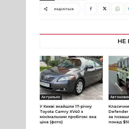
поділіться
НЕ
Актуально
Автонови
У Києві знайшли 17-річну
Класични
Toyota Camry XV40 з
Defender
мінімальним пробігом: яка
за позаш
ціна (фото)
понад $5