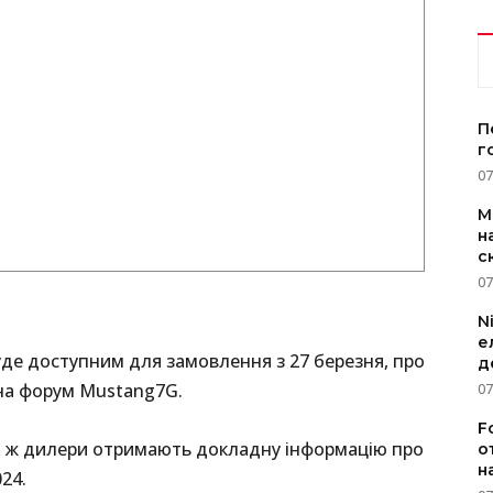
П
г
07
M
н
с
07
N
е
де доступним для замовлення з 27 березня, про
д
на форум Mustang7G.
07
F
ді ж дилери отримають докладну інформацію про
о
н
24.