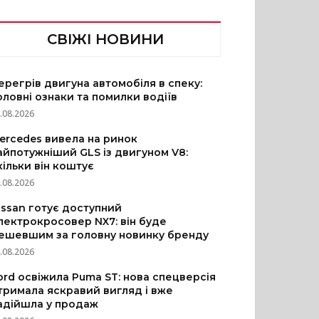
СВІЖІ НОВИНИ
ерегрів двигуна автомобіля в спеку:
оловні ознаки та помилки водіїв
.08.2026
ercedes вивела на ринок
айпотужніший GLS із двигуном V8:
кільки він коштує
.08.2026
issan готує доступний
лектрокросовер NX7: він буде
ешевшим за головну новинку бренду
.08.2026
ord освіжила Puma ST: нова спецверсія
тримала яскравий вигляд і вже
адійшла у продаж