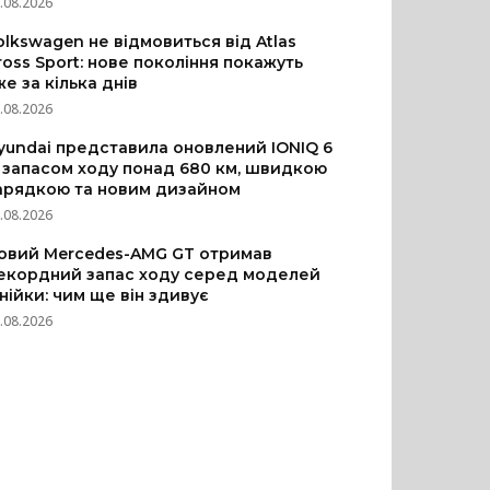
.08.2026
olkswagen не відмовиться від Atlas
ross Sport: нове покоління покажуть
же за кілька днів
.08.2026
yundai представила оновлений IONIQ 6
з запасом ходу понад 680 км, швидкою
арядкою та новим дизайном
.08.2026
овий Mercedes-AMG GT отримав
екордний запас ходу серед моделей
інійки: чим ще він здивує
.08.2026