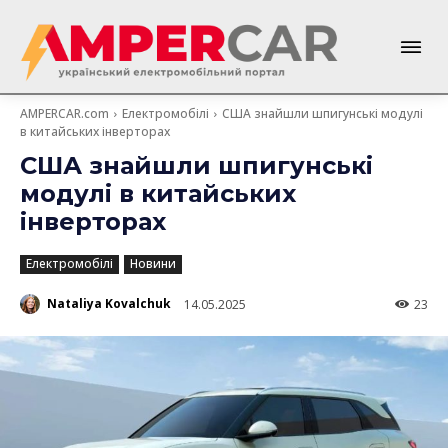
AMPERCAR.com
Електромобілі
США знайшли шпигунські модулі
в китайських інверторах
США знайшли шпигунські
модулі в китайських
інверторах
Електромобілі
Новини
Nataliya Kovalchuk
14.05.2025
23