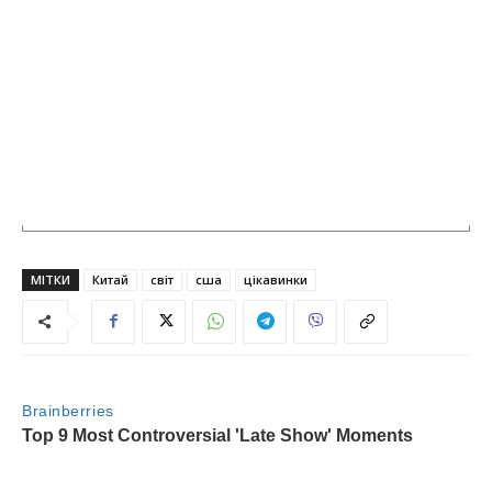
МІТКИ
Китай
світ
сша
цікавинки