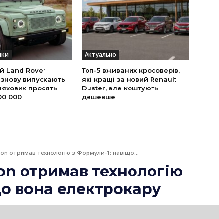
нки
Актуально
й Land Rover
Топ-5 вживаних кросоверів,
 знову випускають:
які кращі за новий Renault
ляховик просять
Duster, але коштують
00 000
дешевше