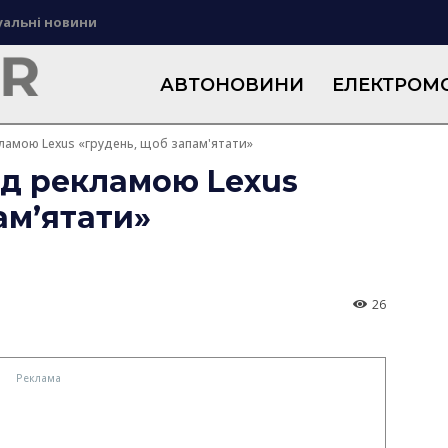
уальні новини
АВТОНОВИНИ
ЕЛЕКТРОМО
ламою Lexus «грудень, щоб запам'ятати»
ад рекламою Lexus
ам’ятати»
26