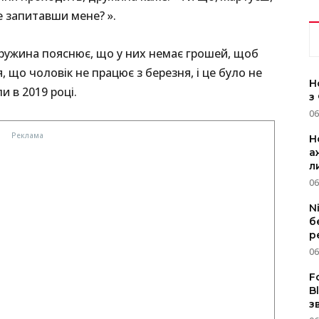
 запитавши мене? ».
 дружина пояснює, що у них немає грошей, щоб
, що чоловік не працює з березня, і це було не
Н
и в 2019 році.
з
06
Н
а
л
06
N
б
р
06
F
B
з