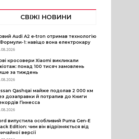
СВІЖІ НОВИНИ
овий Audi A2 e-tron отримав технологію
 Формули-1: навіщо вона електрокару
.08.2026
ові кросовери Xiaomi викликали
жіотаж: понад 100 тисяч замовлень
ише за тиждень
.08.2026
issan Qashqai майже подолав 2 000 км
ез дозаправки й потрапив до Книги
екордів Гіннесса
.08.2026
ord випустила особливий Puma Gen-E
lack Edition: чим він відрізняється від
вичайної версії