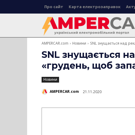
Про сайт
Карта електрозаправок
Акт
AMPERCAR.com
Новини
SNL знущається над рек
SNL знущається н
«грудень, щоб зап
Новини
AMPERCAR.com
21.11.2020