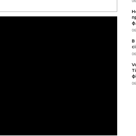
06
Н
п
ф
06
В
с
06
V
T
ф
06