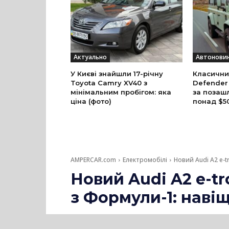
Актуально
Автонови
У Києві знайшли 17-річну
Класични
Toyota Camry XV40 з
Defender
мінімальним пробігом: яка
за позаш
ціна (фото)
понад $5