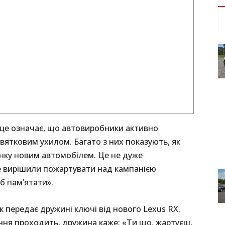
 це означає, що автовиробники активно
 святковим ухилом. Багато з них показують, як
нку новим автомобілем. Це не дуже
ive вирішили пожартувати над кампанією
б пам’ятати».
 передає дружині ключі від нового Lexus RX.
ння проходить, дружина каже: «Ти що, жартуєш,