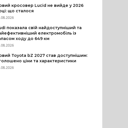
овий кросовер Lucid не вийде у 2026
оці: що сталося
.08.2026
udi показала свій найдоступніший та
айефективніший електромобіль із
апасом ходу до 649 км
.08.2026
овий Toyota bZ 2027 став доступнішим:
голошено ціни та характеристики
.08.2026