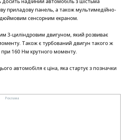
ть досить надійний автомобіль з шістьма
у приладову панель, а також мультимедійно-
8-дюймовим сенсорним екраном.
вим 3-циліндровим двигуном, який розвиває
 моменту. Також є турбований двигун такого ж
с. при 160 Нм крутного моменту.
го автомобіля є ціна, яка стартує з позначки