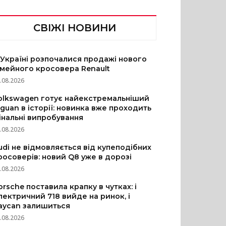
СВІЖІ НОВИНИ
 Україні розпочалися продажі нового
імейного кросовера Renault
.08.2026
olkswagen готує найекстремальніший
iguan в історії: новинка вже проходить
інальні випробування
.08.2026
udi не відмовляється від купеподібних
росоверів: новий Q8 уже в дорозі
.08.2026
orsche поставила крапку в чутках: і
лектричний 718 вийде на ринок, і
aycan залишиться
.08.2026