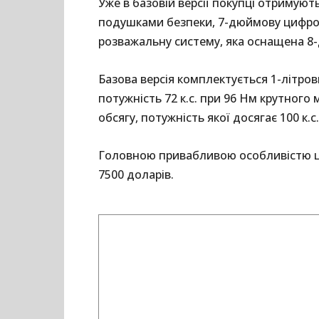
Уже в базовій версії покупці отримую
подушками безпеки, 7-дюймову цифров
розважальну систему, яка оснащена 
Базова версія комплектується 1-літро
потужність 72 к.с. при 96 Нм крутного
обсягу, потужність якої досягає 100 к.
Головною привабливою особливістю цьо
7500 доларів.