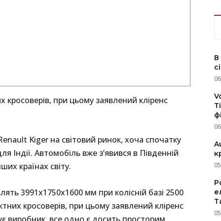
В
с
06
V
 кросоверів, при цьому заявлений кліренс
T
ф
06
enault Kiger на світовий ринок, хоча спочатку
A
я Індії. Автомобіль вже з’явився в Південній
к
ших країнах світу.
05
P
влять 3991х1750х1600 мм при колісній базі 2500
е
T
тних кросоверів, при цьому заявлений кліренс
05
ує виробник, все одно є досить просторим.