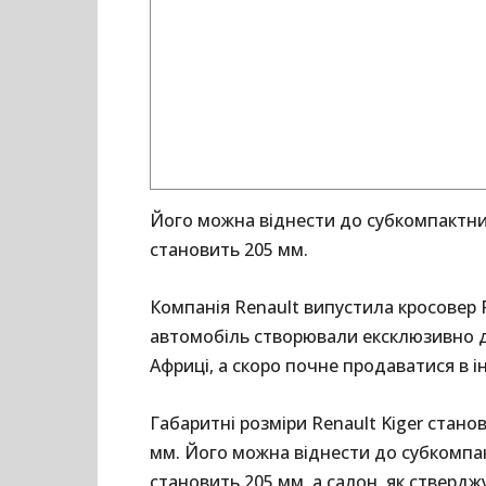
Його можна віднести до субкомпактних
становить 205 мм.
Компанія Renault випустила кросовер R
автомобіль створювали ексклюзивно дл
Африці, а скоро почне продаватися в ін
Габаритні розміри Renault Kiger стано
мм. Його можна віднести до субкомпак
становить 205 мм, а салон, як ствердж