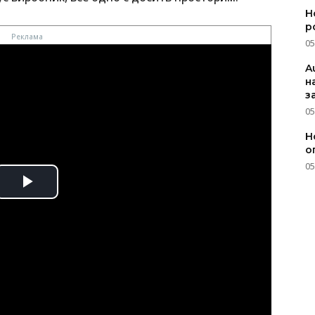
Н
р
05
A
н
з
05
Н
о
05