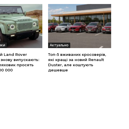
нки
Актуально
й Land Rover
Топ-5 вживаних кросоверів,
 знову випускають:
які кращі за новий Renault
ляховик просять
Duster, але коштують
00 000
дешевше