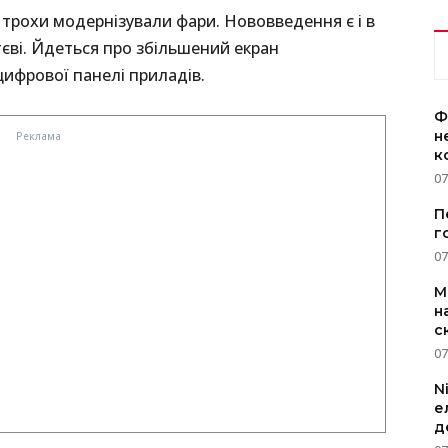
 трохи модернізували фари. Нововведення є і в
тєві. Йдеться про збільшений екран
ифрової панелі приладів.
Ф
н
к
07
П
г
07
M
н
с
07
N
е
д