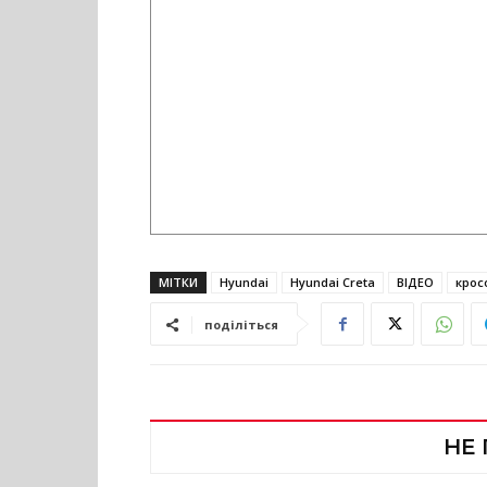
МІТКИ
Hyundai
Hyundai Creta
ВІДЕО
крос
поділіться
НЕ