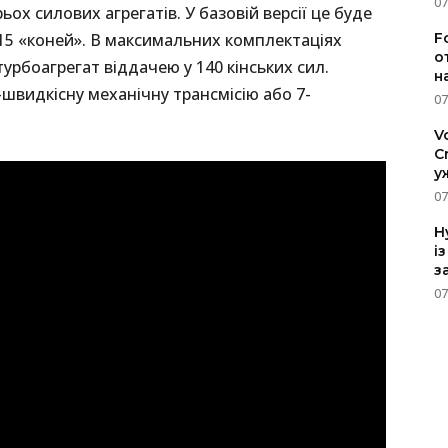
07
ьох силових агрегатів. У базовій версії це буде
15 «коней». В максимальних комплектаціях
F
о
урбоагрегат віддачею у 140 кінських сил.
н
-швидкісну механічну трансмісію або 7-
07
V
C
у
07
H
і
з
07