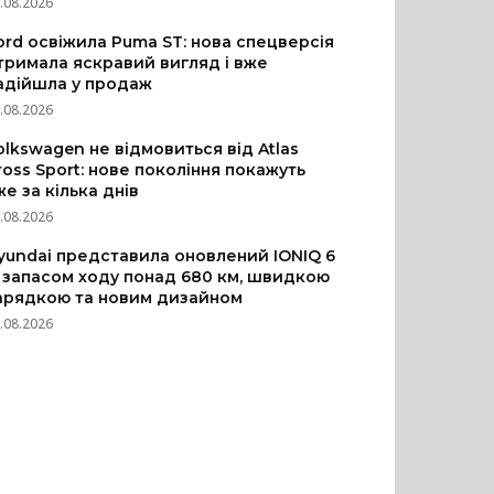
.08.2026
ord освіжила Puma ST: нова спецверсія
тримала яскравий вигляд і вже
адійшла у продаж
.08.2026
olkswagen не відмовиться від Atlas
ross Sport: нове покоління покажуть
же за кілька днів
.08.2026
yundai представила оновлений IONIQ 6
з запасом ходу понад 680 км, швидкою
арядкою та новим дизайном
.08.2026