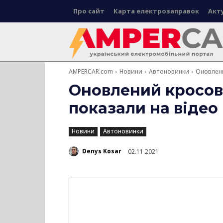
Про сайт
Карта електрозаправок
Акт
AMPERCAR.com
Новини
Автоновинки
Оновлени
Оновлений кросове
показали на відео
Новини
Автоновинки
Denys Kosar
02.11.2021