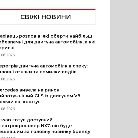
СВІЖІ НОВИНИ
ахівець розповів, які оберти найбільш
ебезпечні для двигуна автомобіля, а які
орисні
.08.2026
ерегрів двигуна автомобіля в спеку:
оловні ознаки та помилки водіїв
.08.2026
ercedes вивела на ринок
айпотужніший GLS із двигуном V8:
кільки він коштує
.08.2026
issan готує доступний
лектрокросовер NX7: він буде
ешевшим за головну новинку бренду