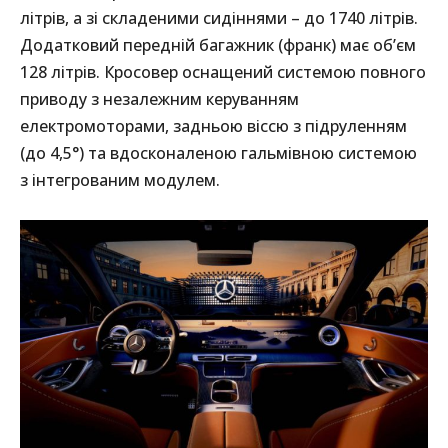
літрів, а зі складеними сидіннями – до 1740 літрів.
Додатковий передній багажник (франк) має об’єм
128 літрів. Кросовер оснащений системою повного
приводу з незалежним керуванням
електромоторами, задньою віссю з підруленням
(до 4,5°) та вдосконаленою гальмівною системою
з інтегрованим модулем.