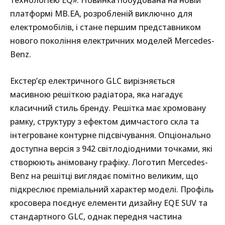
платформі MB.EA, розробленій виключно для
електромобілів, і стане першим представником
нового покоління електричних моделей Mercedes-
Benz.
Екстер’єр електричного GLC вирізняється
масивною решіткою радіатора, яка нагадує
класичний стиль бренду. Решітка має хромовану
рамку, структуру з ефектом димчастого скла та
інтегроване контурне підсвічування. Опціонально
доступна версія з 942 світлодіодними точками, які
створюють анімовану графіку. Логотип Mercedes-
Benz на решітці виглядає помітно великим, що
підкреслює преміальний характер моделі. Профіль
кросовера поєднує елементи дизайну EQE SUV та
стандартного GLC, однак передня частина