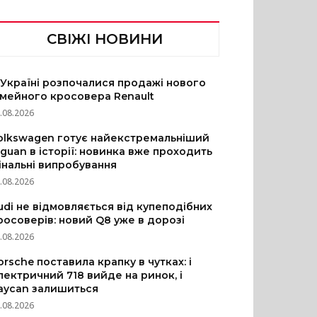
СВІЖІ НОВИНИ
 Україні розпочалися продажі нового
імейного кросовера Renault
.08.2026
olkswagen готує найекстремальніший
iguan в історії: новинка вже проходить
інальні випробування
.08.2026
udi не відмовляється від купеподібних
росоверів: новий Q8 уже в дорозі
.08.2026
orsche поставила крапку в чутках: і
лектричний 718 вийде на ринок, і
aycan залишиться
.08.2026