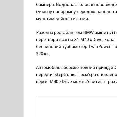
бампера. Водночас головні нововведе
сучасну панорамну передню панель т
мультимедійної системи.
Разом із рестайлінгом BMW змінить і н
перетвориться на X1 M40 xDrive, хоча
бензиновий турбомотор TwinPower Tur
320 к.с.
Автомобіль збереже повний привід xDr
передач Steptronic. Прем’єра оновлено
версія M40 xDrive може з’явитися трох