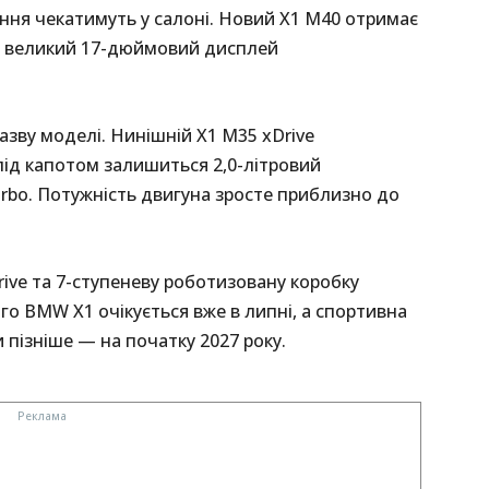
ння чекатимуть у салоні. Новий X1 M40 отримає
а великий 17-дюймовий дисплей
азву моделі. Нинішній X1 M35 xDrive
 під капотом залишиться 2,0-літровий
bo. Потужність двигуна зросте приблизно до
ive та 7-ступеневу роботизовану коробку
го BMW X1 очікується вже в липні, а спортивна
и пізніше — на початку 2027 року.