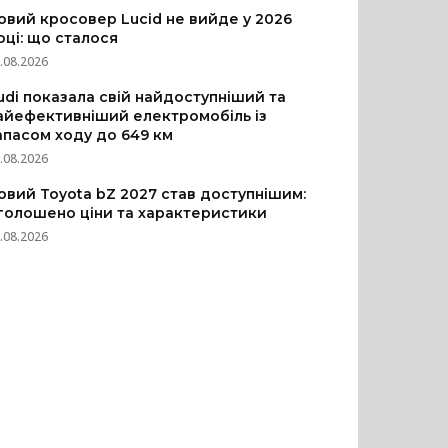
овий кросовер Lucid не вийде у 2026
оці: що сталося
.08.2026
udi показала свій найдоступніший та
айефективніший електромобіль із
апасом ходу до 649 км
.08.2026
овий Toyota bZ 2027 став доступнішим:
голошено ціни та характеристики
.08.2026