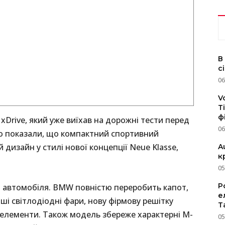
В
с
06
V
T
ф
Drive, який уже виїхав на дорожні тести перед
06
то показали, що компактний спортивний
дизайн у стилі нової концепції Neue Klasse,
A
к
05
P
 автомобіля. BMW повністю переробить капот,
е
ші світлодіодні фари, нову фірмову решітку
T
 елементи. Також модель збереже характерні M-
05