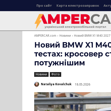
Про сайт
Карта електрозаправок
Акт
AMPERCAR.com
Новини
Новий BMW X1 M40 2027 у
Новий BMW X1 M40
тестах: кросовер 
потужнішим
Новини
Фото
Nataliya Kovalchuk
18.05.2026