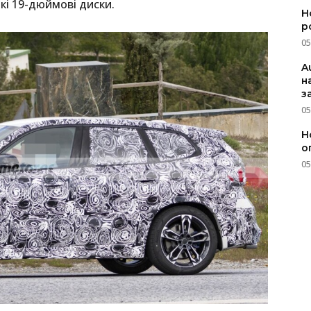
икі 19-дюймові диски.
Н
р
05
A
н
з
05
Н
о
05