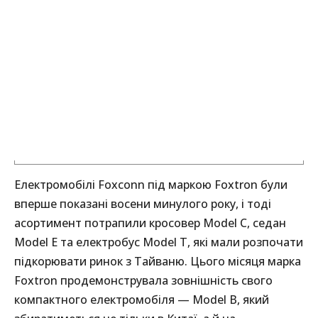
Електромобілі Foxconn під маркою Foxtron були
вперше показані восени минулого року, і тоді
асортимент потрапили кросовер Model C, седан
Model E та електробус Model T, які мали розпочати
підкорювати ринок з Тайваню. Цього місяця марка
Foxtron продемонструвала зовнішність свого
компактного електромобіля — Model B, який