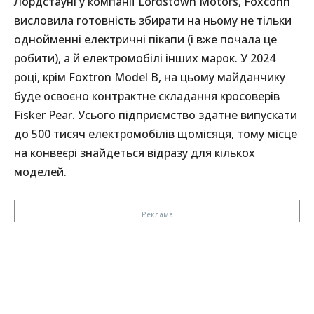
Лордстауні у компанії Lordstown Motors, Foxconn
висловила готовність збирати на ньому не тільки
однойменні електричні пікапи (і вже почала це
робити), а й електромобілі інших марок. У 2024
році, крім Foxtron Model B, на цьому майданчику
буде освоєно контрактне складання кросоверів
Fisker Pear. Усього підприємство здатне випускати
до 500 тисяч електромобілів щомісяця, тому місце
на конвеєрі знайдеться відразу для кількох
моделей.