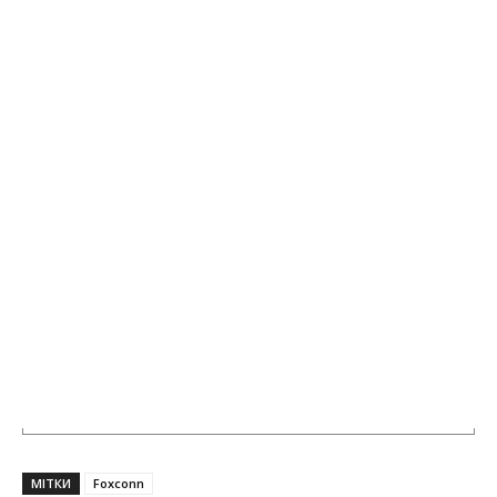
МІТКИ
Foxconn