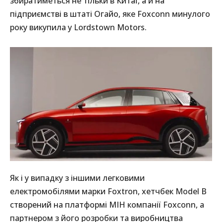
збиратиметься не тільки в Китаї, а й на
підприємстві в штаті Огайо, яке Foxconn минулого
року викупила у Lordstown Motors.
Як і у випадку з іншими легковими
електромобілями марки Foxtron, хетчбек Model B
створений на платформі MIH компанії Foxconn, а
партнером з його розробки та виробництва