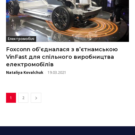
Електромобілі
Foxconn об’єдналася з в’єтнамською
VinFast для спільного виробництва
електромобілів
Nataliya Kovalchuk
19.03.2021
-
1
2