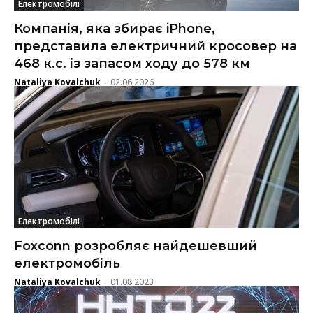
Електромобілі
Компанія, яка збирає iPhone,
представила електричний кросовер на
468 к.с. із запасом ходу до 578 км
Nataliya Kovalchuk
02.06.2026
-
Електромобілі
Foxconn розробляє найдешевший
електромобіль
Nataliya Kovalchuk
01.08.2023
-