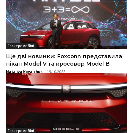
Електромобілі
Ще дві новинки: Foxconn представила
пікап Model V та кросовер Model B
Nataliya Kovalchuk
19.10.2022
-
Електромобілі