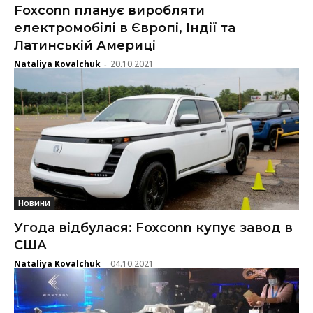
Foxconn планує виробляти
електромобілі в Європі, Індії та
Латинській Америці
Nataliya Kovalchuk
20.10.2021
-
Новини
Угода відбулася: Foxconn купує завод в
США
Nataliya Kovalchuk
04.10.2021
-