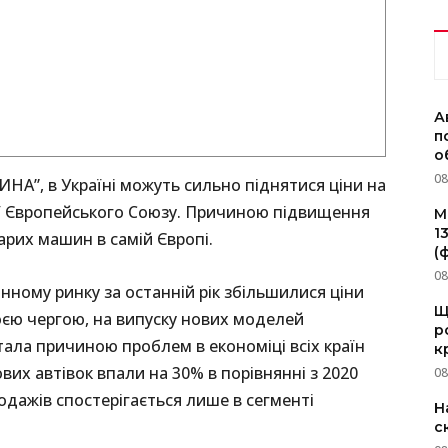
А
п
о
08
А”, в Україні можуть сильно піднятися ціни на
ії Європейського Союзу. Причиною підвищення
M
1
рих машин в самій Європі.
(
08
инному ринку за останній рік збільшилися ціни
Щ
воєю чергою, на випуску нових моделей
р
тала причиною проблем в економіці всіх країн
к
вих автівок впали на 30% в порівнянні з 2020
08
одажів спостерігається лише в сегменті
Н
с