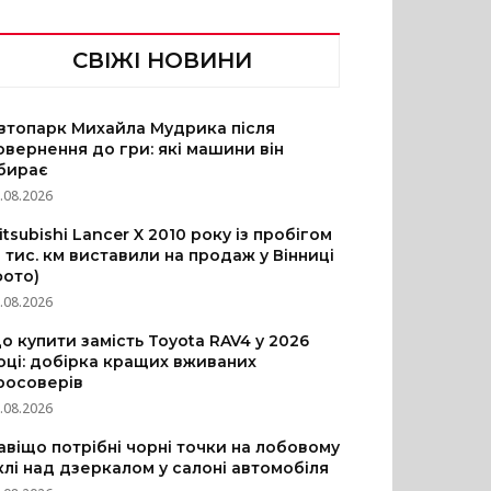
СВІЖІ НОВИНИ
втопарк Михайла Мудрика після
овернення до гри: які машини він
бирає
.08.2026
itsubishi Lancer X 2010 року із пробігом
3 тис. км виставили на продаж у Вінниці
фото)
.08.2026
о купити замість Toyota RAV4 у 2026
оці: добірка кращих вживаних
росоверів
.08.2026
авіщо потрібні чорні точки на лобовому
клі над дзеркалом у салоні автомобіля