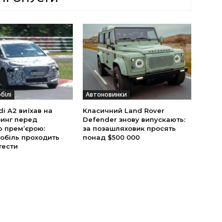
білі
Автоновинки
i A2 виїхав на
Класичний Land Rover
инг перед
Defender знову випускають:
ю прем’єрою:
за позашляховик просять
обіль проходить
понад $500 000
тести