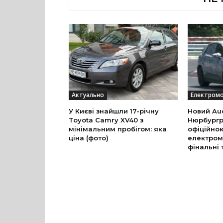
Актуально
Електромо
У Києві знайшли 17-річну
Новий Aud
Toyota Camry XV40 з
Нюрбургр
мінімальним пробігом: яка
офіційно
ціна (фото)
електром
фінальні 