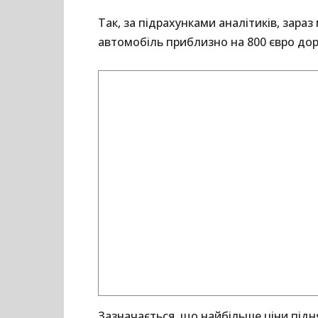
Так, за підрахунками аналітиків, зар
автомобіль приблизно на 800 євро доро
Зазначається, що найбільше ціни підня