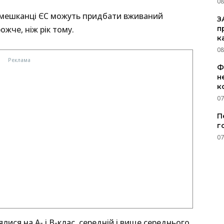
08
аз мешканці ЄС можуть придбати вживаний
З
п
жче, ніж рік тому.
к
08
Ф
н
к
07
П
г
07
лися на A- і B-клас, середній і вище середнього