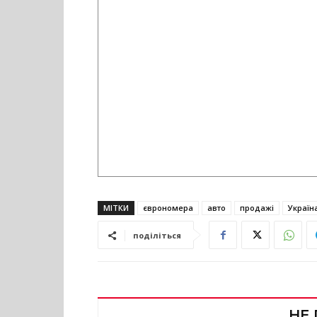
МІТКИ
єврономера
авто
продажі
Україн
поділіться
НЕ