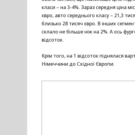
класи – на 3-4%. Зараз середня ціна мі
євро, авто середнього класу – 21,3 тис
близько 28 тисяч євро. В інших сегме
склало не більше ніж на 2%. А ось фу
відсоток.
Крім того, на 1 відсоток піднялася ва
Німеччини до Східної Європи.