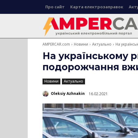
Про сайт
Карта електрозаправок
Акт
AMPERCAR.com
Новини
Актуально
На українсь
На українському р
подорожчання вжи
Новини
Актуально
Oleksiy Azhnakin
16.02.2021