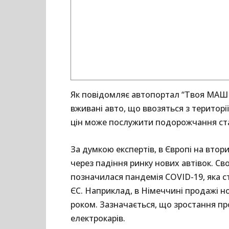
Як повідомляє автопортал “Твоя МАШИН
вживані авто, що ввозяться з територ
цін може послужити подорожчання ста
За думкою експертів, в Європі на втор
через падіння ринку нових автівок. С
позначилася пандемія COVID-19, яка с
ЄС. Наприклад, в Німеччині продажі но
роком. Зазначається, що зростання пр
електрокарів.