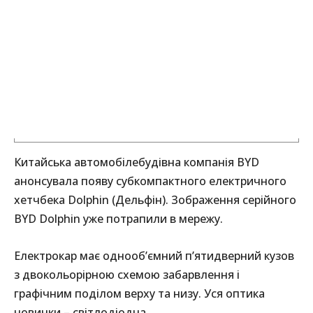
Китайська автомобілебудівна компанія BYD
анонсувала появу субкомпактного електричного
хетчбека Dolphin (Дельфін). Зображення серійного
BYD Dolphin уже потрапили в мережу.
Електрокар має однооб’ємний п’ятидверний кузов
з двокольорірною схемою забарвлення і
графічним поділом верху та низу. Уся оптика
новинки – світлодіодна.