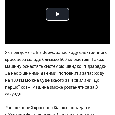
Як повідомляє Insideevs, запас ходу електричного
кросовера складе близько 500 кілометрів. Також
машину оснастять системою швидкої підзарядки.
За неофіційними даними, поповнити запас ходу
на 100 км можна буде всього за 4 хвилини. До
першої сотні машина зможе розганятися за 3
секунди.
Раніше новий кросовер Kia вже попадав в
об’єктиви фотошпигунів. Судячи по знімках,