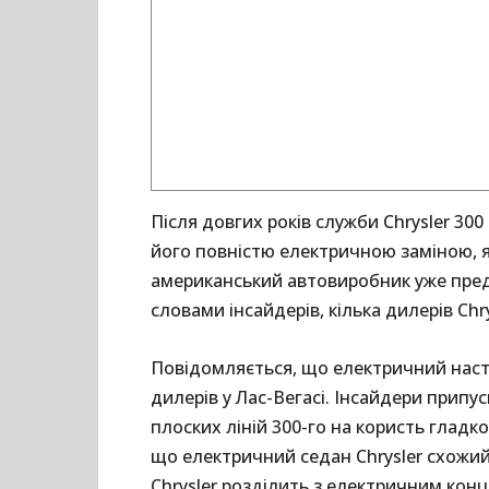
Після довгих років служби Chrysler 300
його повністю електричною заміною, я
американський автовиробник уже предс
словами інсайдерів, кілька дилерів Chr
Повідомляється, що електричний наст
дилерів у Лас-Вегасі. Інсайдери припу
плоских ліній 300-го на користь гладк
що електричний седан Chrysler схожий
Chrysler розділить з електричним конц