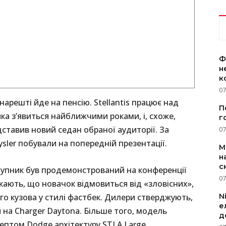
Ф
н
к
07
 нарешті йде на пенсію. Stellantis працює над
П
ка з’явиться найближчими роками, і, схоже,
г
тавив новий седан обраної аудиторії. За
07
ysler побували на попередній презентації.
M
н
с
упник був продемонстрований на конференції
07
скають, що новачок відмовиться від «зловісних»,
N
ого кузова у стилі фастбек. Дилери стверджують,
е
 на Charger Daytona. Більше того, модель
д
ептом Dodge архітектуру STLA Large.