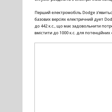
Перший електромобіль Dodge з’явиться у
базових версіях електричний дует Dod
до 442 к.с., що має задовольнити потр
вмістити до 1000 к.с. для потенційних