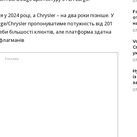
07
F
 2024 році, а Chrysler – на два роки пізніше. У
о
ge/Chrysler пропонуватиме потужність від 201
н
07
еби більшості клієнтів, але платформа здатна
 флагманів
V
C
у
07
H
і
з
07