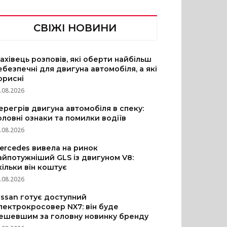
СВІЖІ НОВИНИ
ахівець розповів, які оберти найбільш
ебезпечні для двигуна автомобіля, а які
орисні
.08.2026
ерегрів двигуна автомобіля в спеку:
оловні ознаки та помилки водіїв
.08.2026
ercedes вивела на ринок
айпотужніший GLS із двигуном V8:
кільки він коштує
.08.2026
issan готує доступний
лектрокросовер NX7: він буде
ешевшим за головну новинку бренду