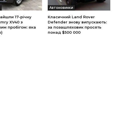
Автоновинки
найшли 17-річну
Класичний Land Rover
mry XV40 з
Defender знову випускають:
им пробігом: яка
за позашляховик просять
о)
понад $500 000