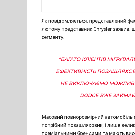
Як повідомляється, представлений фас
лютому представник Chrysler заявив, 
сегменту.
“БАГАТО КЛІЄНТІВ МІГРУВАЛ
ЕФЕКТИВНІСТЬ ПОЗАШЛЯХОВИКІ
НЕ ВИКЛЮЧАЄМО МОЖЛИВОС
DODGE ВЖЕ ЗАЙМАЄ 
Масовий повнорозмірний автомобіль м
потрібний позашляховик, і лише вели
преміальними брендами та мають висок