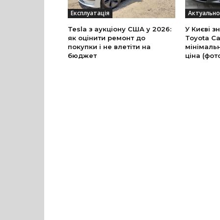
Експлуатація
Актуально
Tesla з аукціону США у 2026:
У Києві з
як оцінити ремонт до
Toyota Ca
покупки і не влетіти на
мінімальн
бюджет
ціна (фот