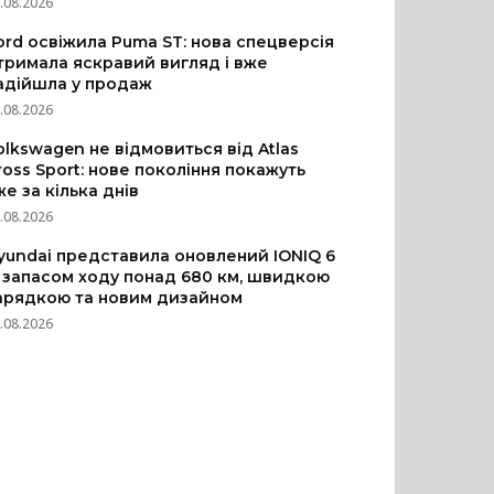
.08.2026
ord освіжила Puma ST: нова спецверсія
тримала яскравий вигляд і вже
адійшла у продаж
.08.2026
olkswagen не відмовиться від Atlas
ross Sport: нове покоління покажуть
же за кілька днів
.08.2026
yundai представила оновлений IONIQ 6
з запасом ходу понад 680 км, швидкою
арядкою та новим дизайном
.08.2026