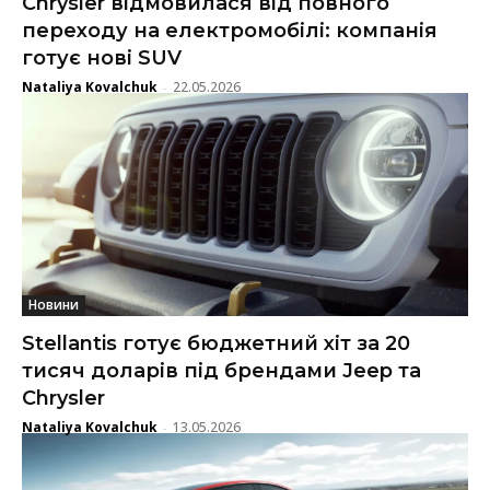
Chrysler відмовилася від повного
переходу на електромобілі: компанія
готує нові SUV
Nataliya Kovalchuk
22.05.2026
-
Новини
Stellantis готує бюджетний хіт за 20
тисяч доларів під брендами Jeep та
Chrysler
Nataliya Kovalchuk
13.05.2026
-