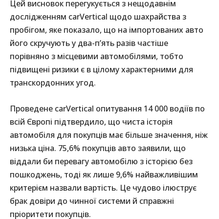
Цей висновок перегукується з нещодавнім
дослідженням carVertical щодо шахрайства з
пробігом, яке показало, що на імпортованих авто
його скручують у два-п’ять разів частіше
порівняно з місцевими автомобілями, тобто
підвищені ризики є в цілому характерними для
транскордонних угод.
Проведене carVertical опитування 14 000 водіїв по
всій Європі підтвердило, що чиста історія
автомобіля для покупців має більше значення, ніж
низька ціна. 75,6% покупців авто заявили, що
віддали би перевагу автомобілю з історією без
пошкоджень, тоді як лише 9,6% найважливішим
критерієм назвали вартість. Це чудово ілюструє
брак довіри до чинної системи й справжні
пріоритети покупців.