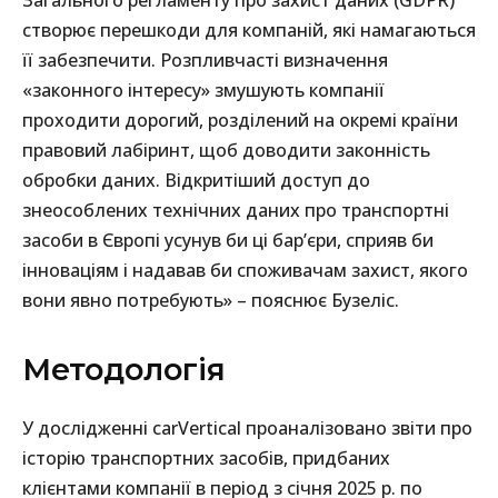
Загального регламенту про захист даних (GDPR)
створює перешкоди для компаній, які намагаються
її забезпечити. Розпливчасті визначення
«законного інтересу» змушують компанії
проходити дорогий, розділений на окремі країни
правовий лабіринт, щоб доводити законність
обробки даних. Відкритіший доступ до
знеособлених технічних даних про транспортні
засоби в Європі усунув би ці бар’єри, сприяв би
інноваціям і надавав би споживачам захист, якого
вони явно потребують» – пояснює Бузеліс.
Методологія
У дослідженні carVertical проаналізовано звіти про
історію транспортних засобів, придбаних
клієнтами компанії в період з січня 2025 р. по