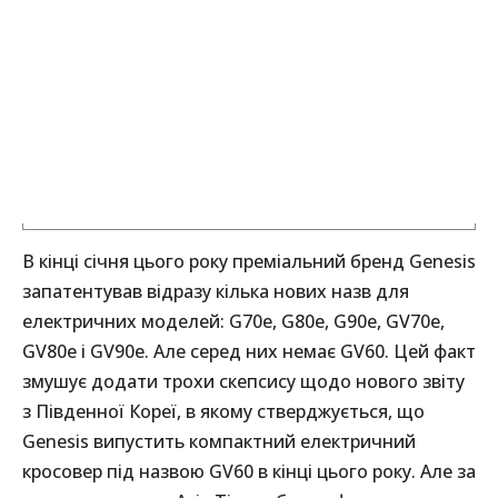
В кінці січня цього року преміальний бренд Genesis
запатентував відразу кілька нових назв для
електричних моделей: G70e, G80e, G90e, GV70e,
GV80e і GV90e. Але серед них немає GV60. Цей факт
змушує додати трохи скепсису щодо нового звіту
з Південної Кореї, в якому стверджується, що
Genesis випустить компактний електричний
кросовер під назвою GV60 в кінці цього року. Але за