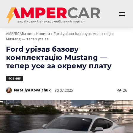
AMPERCAR.com
Новини
Ford урізав базову комплектацію
Mustang — тепер усе за...
Ford урізав базову
комплектацію Mustang —
тепер усе за окрему плату
Новини
Nataliya Kovalchuk
30.07.2025
26