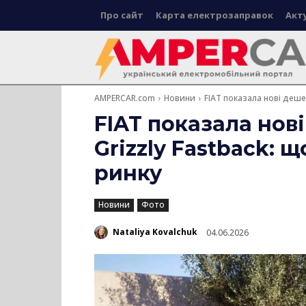
Про сайт
Карта електрозаправок
Акт
AMPERCAR.com
Новини
FIAT показала нові дешеві
FIAT показала нові
Grizzly Fastback: 
ринку
Новини
Фото
Nataliya Kovalchuk
04.06.2026