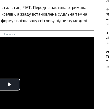
06
й стилістиці FIAT. Передня частина отримала
Н
ікселів», а ззаду встановлена суцільна темна
п
ф
 формує впізнавану світлову підписку моделі.
06
В
с
06
V
T
ф
06