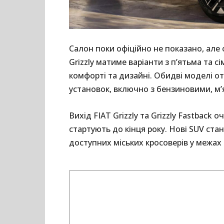
Салон поки офіційно не показано, але 
Grizzly матиме варіанти з п’ятьма та с
комфорті та дизайні. Обидві моделі от
установок, включно з бензиновими, м’
Вихід FIAT Grizzly та Grizzly Fastback о
стартують до кінця року. Нові SUV ста
доступних міських кросоверів у межах к