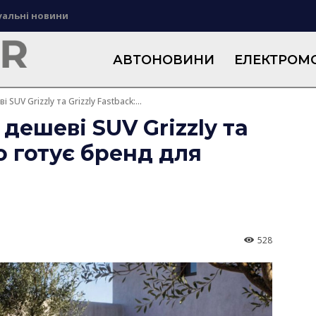
уальні новини
АВТОНОВИНИ
ЕЛЕКТРОМО
 SUV Grizzly та Grizzly Fastback:...
 дешеві SUV Grizzly та
що готує бренд для
528