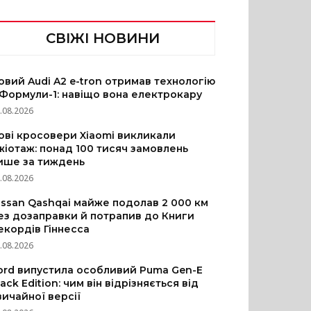
СВІЖІ НОВИНИ
овий Audi A2 e-tron отримав технологію
 Формули-1: навіщо вона електрокару
.08.2026
ові кросовери Xiaomi викликали
жіотаж: понад 100 тисяч замовлень
ише за тиждень
.08.2026
issan Qashqai майже подолав 2 000 км
ез дозаправки й потрапив до Книги
екордів Гіннесса
.08.2026
ord випустила особливий Puma Gen-E
lack Edition: чим він відрізняється від
вичайної версії