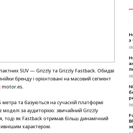
Н
з
06
Н
а
л
актних SUV — Grizzly та Grizzly Fastback. Обидві
06
нійки бренду і орієнтовані на масовий сегмент
є
motor.es.
N
б
р
 метра та базуються на сучасній платформі
06
є моделі за аудиторією: звичайний Grizzly
F
, тоді як Fastback отримав більш динамічний
B
ртивнішим характером.
з