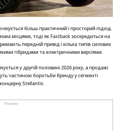
очікується більш практичний і просторий підхід.
імома місцями, тоді як Fastback зосередиться на
римають передній привід і кілька типів силових
якими гібридами та електричними версіями.
чікується у другій половині 2026 року, а продажі
нуть частиною боротьби бренду у сегменті
онцерну Stellantis.