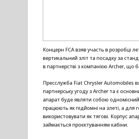
Концерн FCA взяв участь в розробці л
вертикальний зліт та посадку за стан
в партнерстві з компанією Archer, що 
Пресслужба Fiat Chrysler Automobiles
партнерську угоду з Archer та є осно
апарат буде являти собою одномісний
працюють як підйомні на злеті, а для
використовувати як тягові. Корпус апа
займається проєктуванням кабіни.