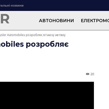
уальні новини
АВТОНОВИНИ
ЕЛЕКТРОМО
rysler Automobiles розробляє літаючу автівку
mobiles розробляє
20