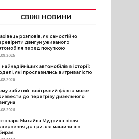
СВІЖІ НОВИНИ
ахівець розповів, як самостійно
еревірити двигун уживаного
втомобіля перед покупкою
.08.2026
0 найнадійніших автомобілів в історії:
оделі, які прославились витривалістю
.08.2026
ому забитий повітряний фільтр може
ризвести до перегріву дизельного
вигуна
.08.2026
втопарк Михайла Мудрика після
овернення до гри: які машини він
бирає