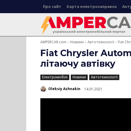
Про сайт
Карта електрозаправок
Акт
AMPERCAR.com
Новини
Автотехнології
Fiat Ch
Fiat Chrysler Auto
літаючу автівку
Електромобілі
Новини
Автотехнології
Oleksiy Azhnakin
14.01.2021