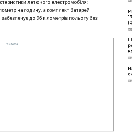
08
рактеристики летючого електромобіля:
лометр на годину, а комплект батарей
M
1
 забезпечує до 96 кілометрів польоту без
(
08
Щ
р
к
08
Н
с
08