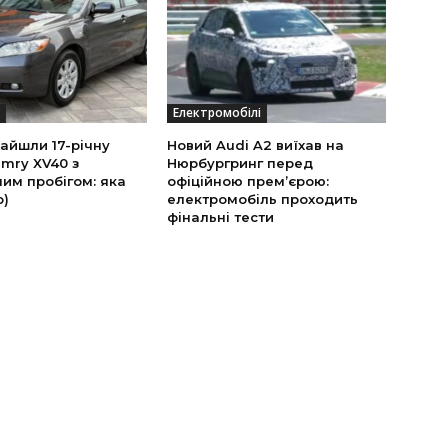
Електромобілі
найшли 17-річну
Новий Audi A2 виїхав на
mry XV40 з
Нюрбургринг перед
им пробігом: яка
офіційною прем’єрою:
о)
електромобіль проходить
фінальні тести