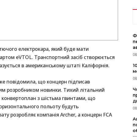
Ф
п
а
етючого електрокара, який буде мати
08
дартом eVTOL. Транспортний засіб створюється
базується в американському штаті Каліфорнія.
1
м
08
 вже повідомила, що концерн підписав
вним розробником новинки. Тихий літальний
Ч
п
 конвертоплан з шістьма гвинтами, що
д
 горизонтального польоту будуть
08
рату розробляє компанія Archer, а концерн FCA
А
п
о