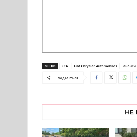
МІТКИ
FCA
Fiat Chrysler Automobiles
анонси
поділіться
НЕ