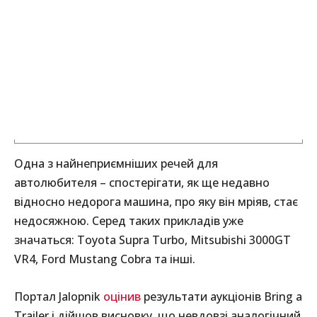
Одна з найнеприємніших речей для
автолюбителя – спостерігати, як ще недавно
відносно недорога машина, про яку він мріяв, стає
недосяжною. Серед таких прикладів уже
значаться: Toyota Supra Turbo, Mitsubishi 3000GT
VR4, Ford Mustang Cobra та інші.
Портал Jalopnik
оцінив
результати аукціонів Bring a
Trailer і дійшов висновку, що невдовзі аналогічний