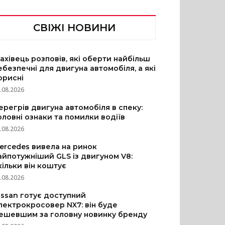
СВІЖІ НОВИНИ
ахівець розповів, які оберти найбільш
ебезпечні для двигуна автомобіля, а які
орисні
.08.2026
ерегрів двигуна автомобіля в спеку:
оловні ознаки та помилки водіїв
.08.2026
ercedes вивела на ринок
айпотужніший GLS із двигуном V8:
кільки він коштує
.08.2026
issan готує доступний
лектрокросовер NX7: він буде
ешевшим за головну новинку бренду