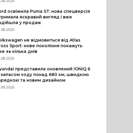
.08.2026
ord освіжила Puma ST: нова спецверсія
тримала яскравий вигляд і вже
адійшла у продаж
.08.2026
olkswagen не відмовиться від Atlas
ross Sport: нове покоління покажуть
же за кілька днів
.08.2026
yundai представила оновлений IONIQ 6
з запасом ходу понад 680 км, швидкою
арядкою та новим дизайном
.08.2026