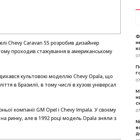
Ф
лі Chevy Caravan SS розробив дизайнер
н
к
в тому проходив стажування в американському
07
П
г
дихався культовою моделлю Chevy Opala, що
07
ття в Бразилії, в тому числі в кузові універсал
M
н
с
ньої компанії GM Opel і Chevy Impala. У своєму
07
на ринку, але в 1992 році модель Opala зняли з
N
е
д