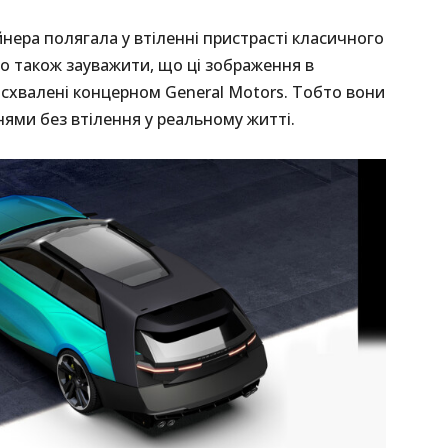
айнера полягала у втіленні пристрасті класичного
о також зауважити, що ці зображення в
 схвалені концерном General Motors. Тобто вони
ми без втілення у реальному житті.