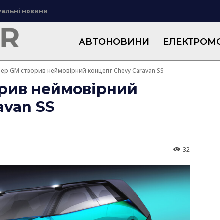
уальні новини
АВТОНОВИНИ
ЕЛЕКТРОМО
ер GM створив неймовірний концепт Chevy Caravan SS
рив неймовірний
avan SS
32