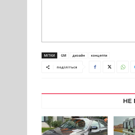
МІТКИ
GM
дизайн
концепти
поділіться
НЕ