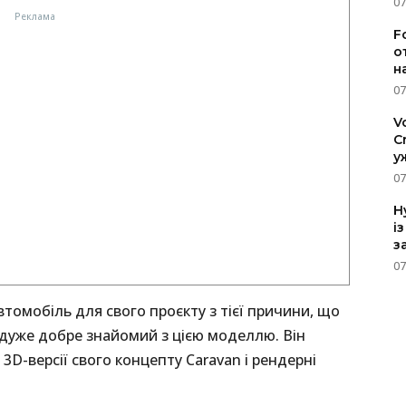
07
F
о
н
07
V
C
у
07
H
і
з
07
томобіль для свого проєкту з тієї причини, що
н дуже добре знайомий з цією моделлю. Він
D-версії свого концепту Caravan і рендерні