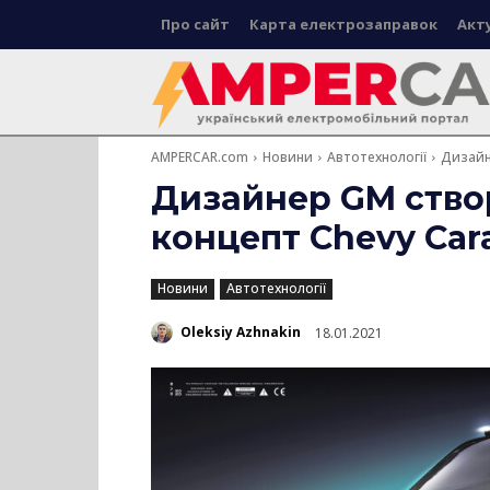
Про сайт
Карта електрозаправок
Акт
AMPERCAR.com
Новини
Автотехнології
Дизайн
Дизайнер GM ство
концепт Chevy Car
Новини
Автотехнології
Oleksiy Azhnakin
18.01.2021