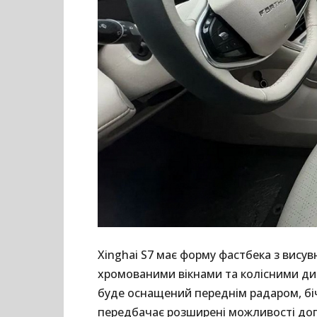
Xinghai S7 має форму фастбека з вис
хромованими вікнами та колісними ди
буде оснащений переднім радаром, бі
передбачає розширені можливості доп