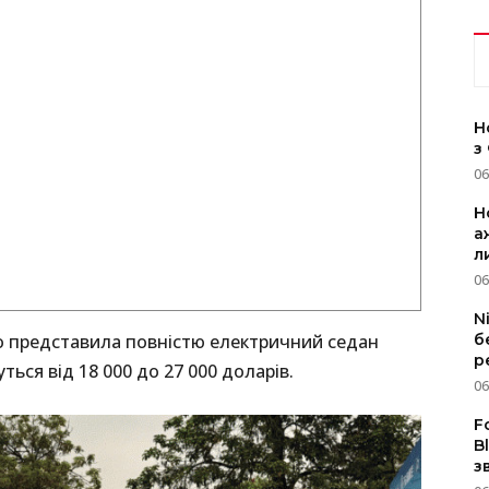
Н
з
06
Н
а
л
06
N
о представила повністю електричний седан
б
р
ться від 18 000 до 27 000 доларів.
06
F
B
з