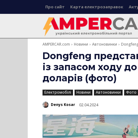
Про сайт
Карта електрозаправок
Акт
AMPERCAR.com
Новини
Автоновинки
Dongfeng
Dongfeng предста
із запасом ходу до 
доларів (фото)
Електромобілі
Новини
Автоновинки
Фото
Denys Kosar
02.04.2024