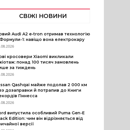
СВІЖІ НОВИНИ
овий Audi A2 e-tron отримав технологію
 Формули-1: навіщо вона електрокару
.08.2026
ові кросовери Xiaomi викликали
жіотаж: понад 100 тисяч замовлень
ише за тиждень
.08.2026
issan Qashqai майже подолав 2 000 км
ез дозаправки й потрапив до Книги
екордів Гіннесса
.08.2026
ord випустила особливий Puma Gen-E
lack Edition: чим він відрізняється від
вичайної версії