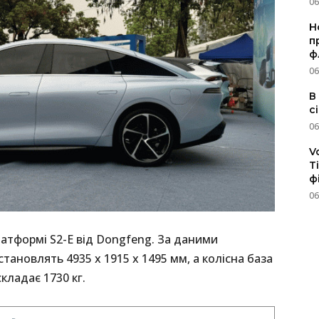
06
Н
п
ф
06
В
с
06
V
T
ф
06
атформі S2-E від Dongfeng. За даними
становлять 4935 х 1915 х 1495 мм, а колісна база
кладає 1730 кг.