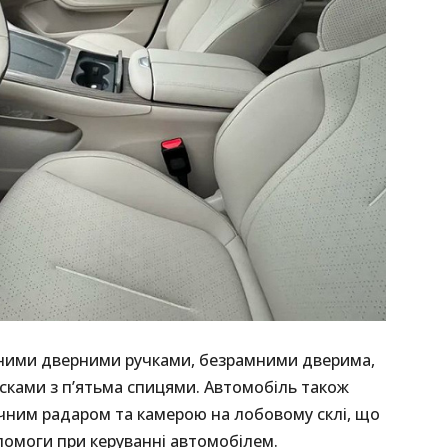
увними дверними ручками, безрамними дверима,
сками з п’ятьма спицями. Автомобіль також
чним радаром та камерою на лобовому склі, що
омоги при керуванні автомобілем.