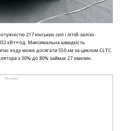
ужністю 217 кінських сил і літій-залізо-
32 кВт•год. Максимальна швидкість
апас ходу може досягати 550 км за циклом CLTC.
лятора з 30% до 80% займає 27 хвилин.