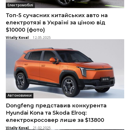
Електромобілі
Топ-5 сучасних китайських авто на
електротязі в Україні за ціною від
$10000 (фото)
Vitaliy Koval
12.05.2025
-
Автоновинки
Dongfeng представив конкурента
Hyundai Kona та Skoda Elroq:
електрокросовер лише за $13800
Vitaliy Koval
21.02.2025
-