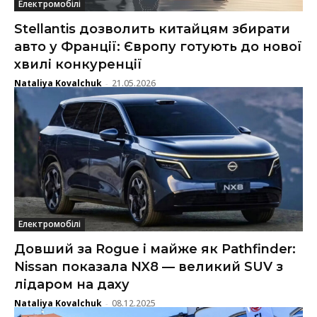
Електромобілі
Stellantis дозволить китайцям збирати
авто у Франції: Європу готують до нової
хвилі конкуренції
Nataliya Kovalchuk
21.05.2026
-
Електромобілі
Довший за Rogue і майже як Pathfinder:
Nissan показала NX8 — великий SUV з
лідаром на даху
Nataliya Kovalchuk
08.12.2025
-