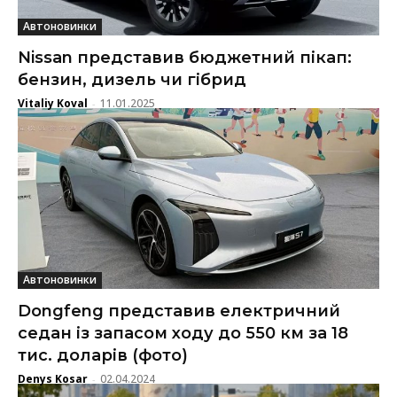
Автоновинки
Nissan представив бюджетний пікап:
бензин, дизель чи гібрид
Vitaliy Koval
11.01.2025
-
Автоновинки
Dongfeng представив електричний
седан із запасом ходу до 550 км за 18
тис. доларів (фото)
Denys Kosar
02.04.2024
-