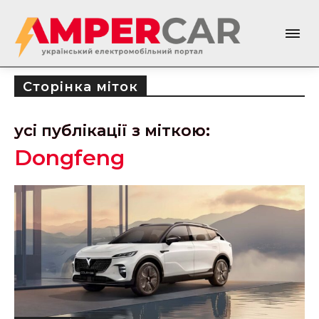
Сторінка міток
усі публікації з міткою:
Dongfeng