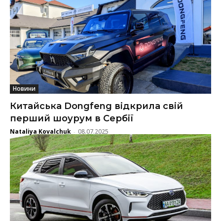
Новини
Китайська Dongfeng відкрила свій
перший шоурум в Сербії
Nataliya Kovalchuk
08.07.2025
-