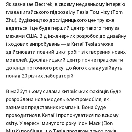
Як зазначає Electrek, в своєму недавньому інтерв’ю
глава китайського підрозділу Tesla Том Чжу (Tom
Zhu), будівництво дослідницького центру вже
ведеться, і це буде перший центр такого типу за
межами США. Від інженерних розробок до дизайну
і ходових випробувань — в Китаї Tesla зможе
здійснювати повний цикл робіт зі створення нових
моделей. Дослідницький центр почне працювати
до кінця поточного року, до його складу увійдуть
понад 20 різних лабораторій.
В майбутньому силами китайських фахівців буде
розроблена нова модель електромобіля, як
зазначає представник компанії. Вона буде
проводитися в Китаї і пропонуватися по всьому
світу. У вересні минулого року Ілон Маск (Elon
Musk) пообіцяв, що Tesla протягом трьох років