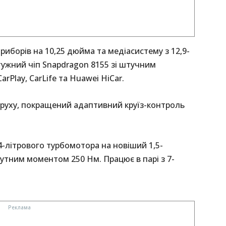
иборів на 10,25 дюйма та медіасистему з 12,9-
ужний чіп Snapdragon 8155 зі штучним
rPlay, CarLife та Huawei HiCar.
 руху, покращений адаптивний круїз-контроль
4-літрового турбомотора на новіший 1,5-
крутним моментом 250 Нм. Працює в парі з 7-