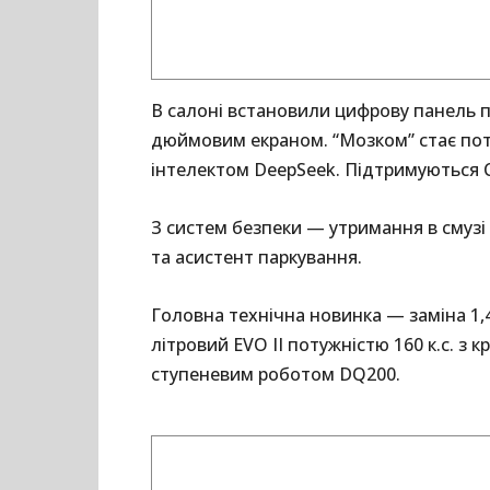
В салоні встановили цифрову панель пр
дюймовим екраном. “Мозком” стає пот
інтелектом DeepSeek. Підтримуються Ca
З систем безпеки — утримання в смузі
та асистент паркування.
Головна технічна новинка — заміна 1,
літровий EVO II потужністю 160 к.с. з 
ступеневим роботом DQ200.