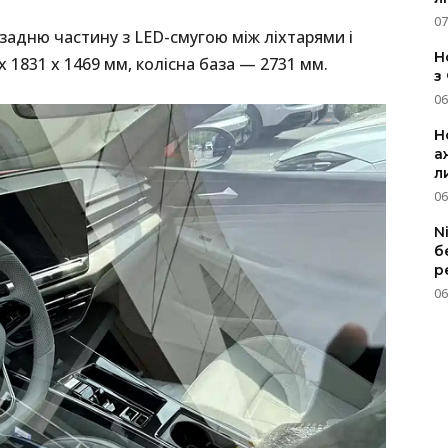
07
адню частину з LED-смугою між ліхтарями і
Н
х 1831 х 1469 мм, колісна база — 2731 мм.
з
06
Н
а
л
06
N
б
р
06