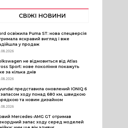
СВІЖІ НОВИНИ
ord освіжила Puma ST: нова спецверсія
тримала яскравий вигляд і вже
адійшла у продаж
.08.2026
olkswagen не відмовиться від Atlas
ross Sport: нове покоління покажуть
же за кілька днів
.08.2026
yundai представила оновлений IONIQ 6
з запасом ходу понад 680 км, швидкою
арядкою та новим дизайном
.08.2026
овий Mercedes-AMG GT отримав
екордний запас ходу серед моделей
інійки: чим ще він здивує