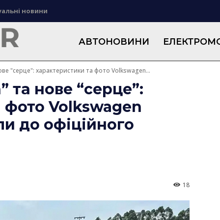
уальні новини
АВТОНОВИНИ
ЕЛЕКТРОМО
ве "серце": характеристики та фото Volkswagen...
 та нове “серце”:
 фото Volkswagen
и до офіційного
18