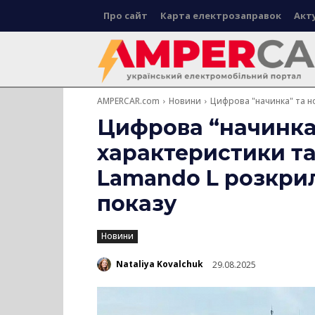
Про сайт
Карта електрозаправок
Акт
AMPERCAR.com
Новини
Цифрова "начинка" та но
Цифрова “начинка”
характеристики та
Lamando L розкрил
показу
Новини
Nataliya Kovalchuk
29.08.2025