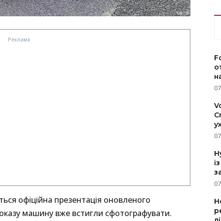
F
о
н
07
V
C
у
07
H
і
з
07
ться офіційна презентація оновленого
Н
р
оказу машину вже встигли сфотографувати.
л