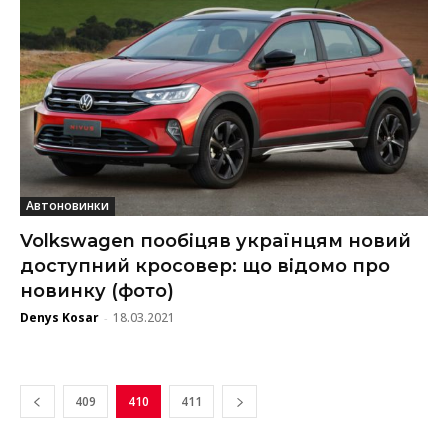
Автоновинки
Volkswagen пообіцяв українцям новий
доступний кросовер: що відомо про
новинку (фото)
Denys Kosar
18.03.2021
-
409
410
411