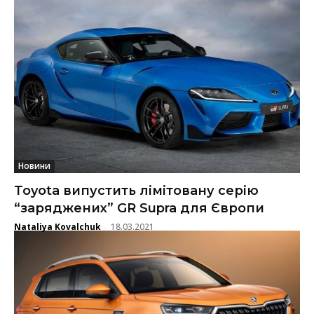
Новини
Toyota випустить лімітовану серію
“заряджених” GR Supra для Європи
Nataliya Kovalchuk
18.03.2021
-