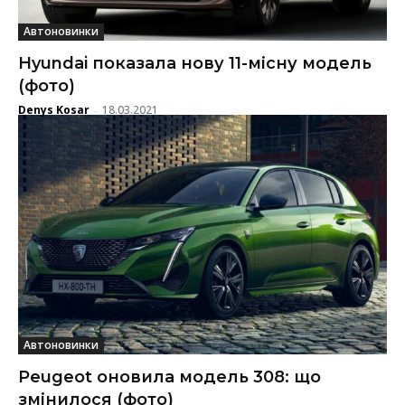
Автоновинки
Hyundai показала нову 11-місну модель
(фото)
Denys Kosar
18.03.2021
-
Автоновинки
Peugeot оновила модель 308: що
змінилося (фото)