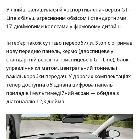
У лінійці залишилася й «оспортивлена» версія GT-
Line з більш агресивним обвісом і стандартними
17-дюймовими колесами у фірмовому дизайні.
Інтер’єр також суттєво переробили. Stonic отримав
нову передню панель, кермо (двоспицеве у
стандартній версії та триспицеве в GT-Line), блок
управління кліматом, центральний тоннель і
важіль коробки передач. У дорогих комплектаціях
тепер доступна об’єднана цифрова панель
приладів і мультимедійний екран — обидва з
діагоналлю 12,3 дюйма.