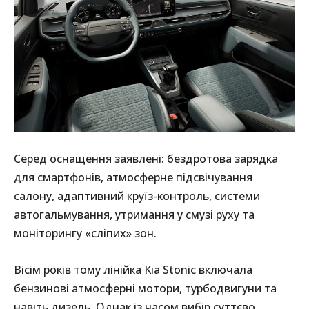
Серед оснащення заявлені: бездротова зарядка
для смартфонів, атмосферне підсвічування
салону, адаптивний круїз-контроль, системи
автогальмування, утримання у смузі руху та
моніторингу «сліпих» зон.
Вісім років тому лінійка Kia Stonic включала
бензинові атмосферні мотори, турбодвигуни та
навіть дизель. Однак із часом вибір суттєво