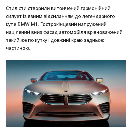
Стилісти створили витончений гармонійний
силует із явним відсиланням до легендарного
купе BMW M1. Гострокінцевий напружений
націлений вниз фасад автомобіля врівноважений
такий же по кутку і довжині краю задньою
частиною.