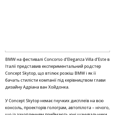
BMW на фестивалі Concorso d’Eleganza Villa d’Este в
Італії представив експериментальний родстер
Concept Skytop, що втілює розкіш BMW і як її
бачать стилісти компанії під керівництвом глави
дизайну Адріана ван Хойдонка.
У Concept Skytop немає гнучких дисплеїв на всю
консоль, проекторів голограм, автопілота – нічого,
що із захопленням приймають юні шанувальники