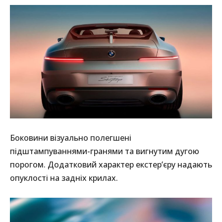
Боковини візуально полегшені
підштампуваннями-гранями та вигнутим дугою
порогом. Додатковий характер екстер’єру надають
опуклості на задніх крилах.