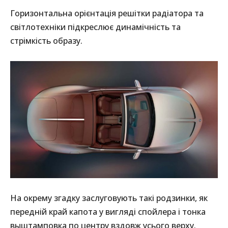
Горизонтальна орієнтація решітки радіатора та
світлотехніки підкреслює динамічність та
стрімкість образу.
На окрему згадку заслуговують такі родзинки, як
передній край капота у вигляді спойлера і тонка
выштамповка по центру вздовж усього верху.