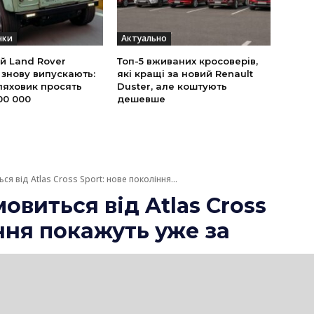
нки
Актуально
й Land Rover
Топ-5 вживаних кросоверів,
 знову випускають:
які кращі за новий Renault
ляховик просять
Duster, але коштують
00 000
дешевше