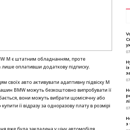
V
C
у
07
BMW M є штатним обладнанням, проте
H
а лише оплативши додаткову підписку.
і
з
07
м своїх авто активувати адаптивну підвіску M
х машин BMW можуть безкоштовно випробувати її
Н
р
обається, вони можуть вибрати щомісячну або
л
купити її відразу за одноразову плату в розмірі
07
Н
з
ня вже була закладена у ціну автомобіля.