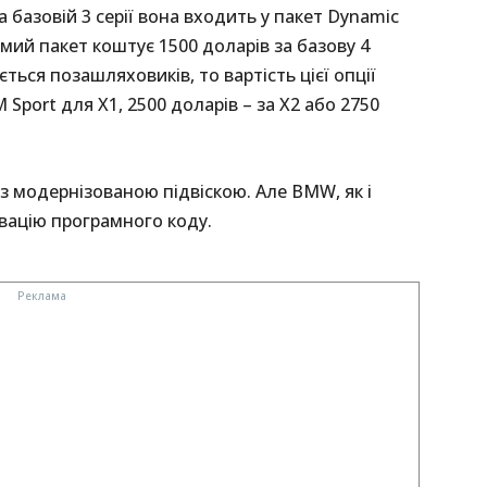
 базовій 3 серії вона входить у пакет Dynamic
амий пакет коштує 1500 доларів за базову 4
ється позашляховиків, то вартість цієї опції
Sport для X1, 2500 доларів – за X2 або 2750
із модернізованою підвіскою. Але BMW, як і
ивацію програмного коду.