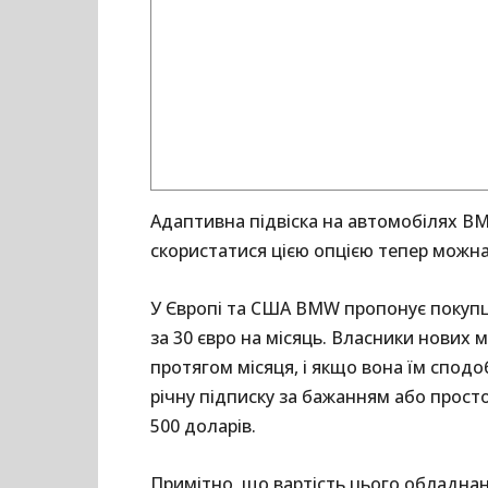
Адаптивна підвіска на автомобілях 
скористатися цією опцією тепер можн
У Європі та США BMW пропонує покупця
за 30 євро на місяць. Власники нови
протягом місяця, і якщо вона їм спод
річну підписку за бажанням або просто 
500 доларів.
Примітно, що вартість цього обладнан