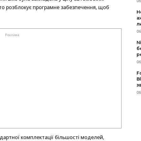
06
то розблокує програмне забезпечення, щоб
Н
а
л
06
N
б
р
06
F
B
з
06
дартної комплектації більшості моделей,