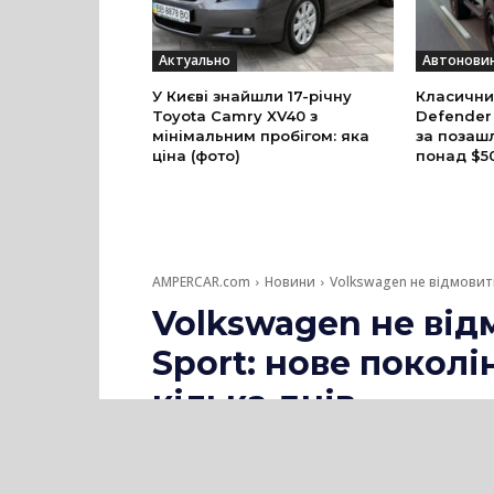
Актуально
Автонови
У Києві знайшли 17-річну
Класични
Toyota Camry XV40 з
Defender
мінімальним пробігом: яка
за позаш
ціна (фото)
понад $5