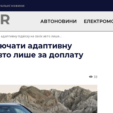
уальні новини
АВТОНОВИНИ
ЕЛЕКТРОМО
даптивну підвіску на своїх авто лише...
ючати адаптивну
авто лише за доплату
33