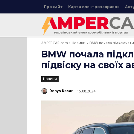
Про сайт
Карта електрозаправок
Акт
AMPERCAR.com
Новини
BMW почала підключати а
BMW почала підкл
підвіску на своїх 
Новини
Denys Kosar
15.08.2024