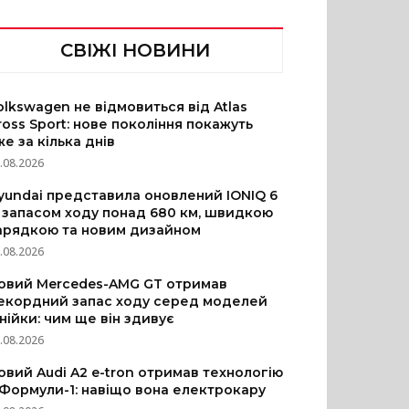
СВІЖІ НОВИНИ
olkswagen не відмовиться від Atlas
ross Sport: нове покоління покажуть
же за кілька днів
.08.2026
yundai представила оновлений IONIQ 6
з запасом ходу понад 680 км, швидкою
арядкою та новим дизайном
.08.2026
овий Mercedes-AMG GT отримав
екордний запас ходу серед моделей
інійки: чим ще він здивує
.08.2026
овий Audi A2 e-tron отримав технологію
 Формули-1: навіщо вона електрокару