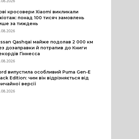
.08.2026
ові кросовери Xiaomi викликали
жіотаж: понад 100 тисяч замовлень
ише за тиждень
.08.2026
issan Qashqai майже подолав 2 000 км
ез дозаправки й потрапив до Книги
екордів Гіннесса
.08.2026
ord випустила особливий Puma Gen-E
lack Edition: чим він відрізняється від
вичайної версії
.08.2026