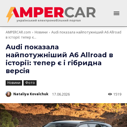
AMPERCAR.com
Новини
Audi показала найпотужніший A6 Allroad
в історії: тепер є...
Audi показала
найпотужніший A6 Allroad в
історії: тепер є і гібридна
версія
Новини
Фото
Nataliya Kovalchuk
17.06.2026
1519