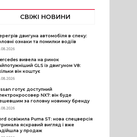
СВІЖІ НОВИНИ
ерегрів двигуна автомобіля в спеку:
оловні ознаки та помилки водіїв
.08.2026
ercedes вивела на ринок
айпотужніший GLS із двигуном V8:
кільки він коштує
.08.2026
issan готує доступний
лектрокросовер NX7: він буде
ешевшим за головну новинку бренду
.08.2026
ord освіжила Puma ST: нова спецверсія
тримала яскравий вигляд і вже
адійшла у продаж