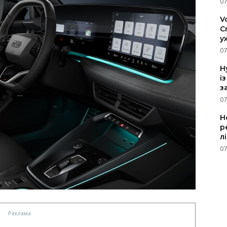
07
V
C
у
07
H
і
з
07
Н
р
л
07