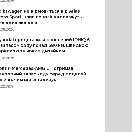
.08.2026
olkswagen не відмовиться від Atlas
ross Sport: нове покоління покажуть
же за кілька днів
.08.2026
yundai представила оновлений IONIQ 6
з запасом ходу понад 680 км, швидкою
арядкою та новим дизайном
.08.2026
овий Mercedes-AMG GT отримав
екордний запас ходу серед моделей
інійки: чим ще він здивує
.08.2026