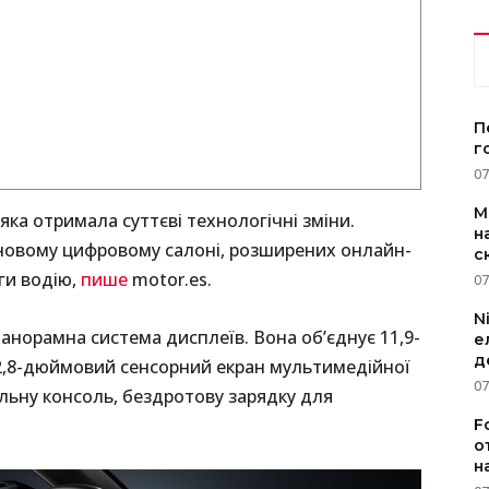
П
г
07
M
яка отримала суттєві технологічні зміни.
н
новому цифровому салоні, розширених онлайн-
с
ги водію,
пише
motor.es.
07
N
анорамна система дисплеїв. Вона об’єднує 11,9-
е
д
2,8-дюймовий сенсорний екран мультимедійної
07
льну консоль, бездротову зарядку для
F
о
н