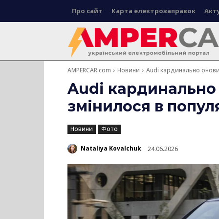
Про сайт
Карта електрозаправок
Акт
AMPERCAR.com
Новини
Audi кардинально онови
Audi кардинально 
змінилося в попул
Новини
Фото
Nataliya Kovalchuk
24.06.2026