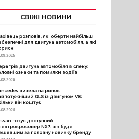
СВІЖІ НОВИНИ
ахівець розповів, які оберти найбільш
ебезпечні для двигуна автомобіля, а які
орисні
.08.2026
ерегрів двигуна автомобіля в спеку:
оловні ознаки та помилки водіїв
.08.2026
ercedes вивела на ринок
айпотужніший GLS із двигуном V8:
кільки він коштує
.08.2026
issan готує доступний
лектрокросовер NX7: він буде
ешевшим за головну новинку бренду