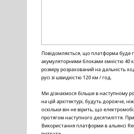
Повідомляється, що платформа буде п
акумуляторними блоками ємністю 40 кВт
розміру розрахований на дальність ход
русі зі швидкістю 120 км / год.
Ми дізнаємося більше в наступному роц
на цій архітектурі, будуть дорожче, ні
оскільки він не вірить, що електромобі
протягом наступного десятиліття. При
Використання платформи в альянсі Ren
витрати.