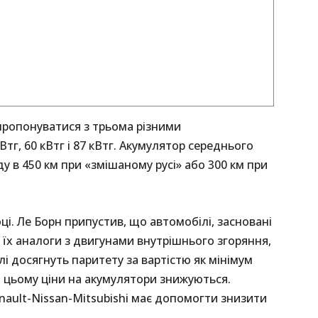
ропонуватися з трьома різними
г, 60 кВтг і 87 кВтг. Акумулятор середнього
у в 450 км при «змішаному русі» або 300 км при
і. Ле Борн припустив, що автомобілі, засновані
ж їх аналоги з двигунами внутрішнього згоряння,
лі досягнуть паритету за вартістю як мінімум
 цьому ціни на акумулятори знижуються.
ault-Nissan-Mitsubishi має допомогти знизити