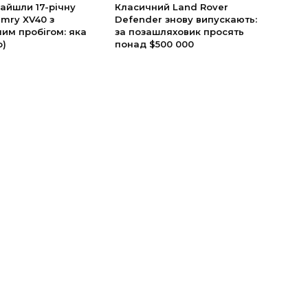
найшли 17-річну
Класичний Land Rover
mry XV40 з
Defender знову випускають:
им пробігом: яка
за позашляховик просять
о)
понад $500 000