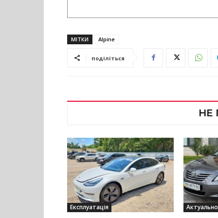
МІТКИ
Alpine
поділіться
НЕ
Експлуатація
Актуально