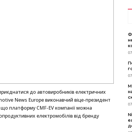
Ф
н
к
07
П
г
07
M
 приєднатися до автовиробників електричних
н
с
motive News Europe виконавчий віце-президент
07
в, що платформу CMF-EV компанії можна
N
опродуктивних електромобілів від бренду
е
д