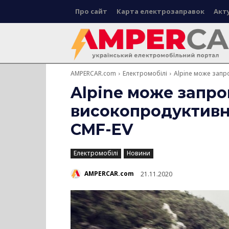
Про сайт
Карта електрозаправок
Акт
AMPERCAR.com
Електромобілі
Alpine може запр
Alpine може запр
високопродуктивні
CMF-EV
Електромобілі
Новини
AMPERCAR.com
21.11.2020