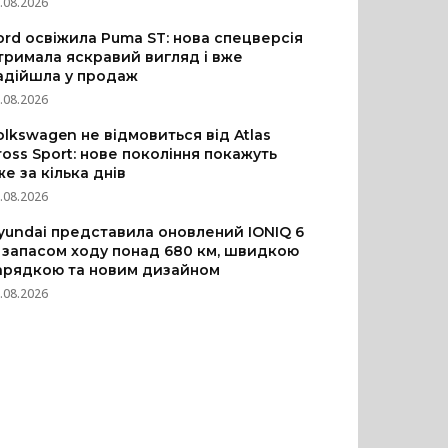
.08.2026
ord освіжила Puma ST: нова спецверсія
тримала яскравий вигляд і вже
адійшла у продаж
.08.2026
olkswagen не відмовиться від Atlas
ross Sport: нове покоління покажуть
же за кілька днів
.08.2026
yundai представила оновлений IONIQ 6
з запасом ходу понад 680 км, швидкою
арядкою та новим дизайном
.08.2026