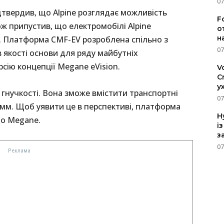
07
дтвердив, що Alpine розглядає можливість
F
кож припустив, що електромобілі Alpine
о
н
 Платформа CMF-EV розроблена спільно з
07
 якості основи для ряду майбутніх
сію концепції Megane eVision.
V
C
у
 гнучкості. Вона зможе вмістити транспортні
07
мм. Щоб уявити це в перспективі, платформа
H
до Megane.
і
з
07