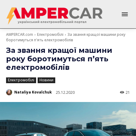
AMPERCAR.com
Електромобілі
За звання кращої машини року
боротимуться п'ять електромобілів
За звання кращої машини
року боротимуться п’ять
електромобілів
Електромобілі
Новини
Nataliya Kovalchuk
25.12.2020
21