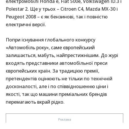
електромобілі Honda e, Fiat 500e, Volkswagen ID.3 і
Polestar 2. Ще у трьох – Citroen C4, Mazda MX-30 і
Peugeot 2008 – є як бензинові, так і повністю
електричні версії.
Попри існування глобального конкурсу
«Автомобіль року», саме європейський
залишається, мабуть, найпрестижнішим. До журі
входять представники автомобільної преси
європейських країн. За традицією премії,
претендентів оцінюють не тільки по технічній
досконалості, але і по співвідношенню ціни і
якості, так що машини преміальних брендів
перемагають вкрай рідко.