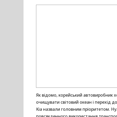
Як відомо, корейський автовиробник хо
очищувати світовий океан і перехід до
Kia назвали головним пріоритетом. Ну
повсякденного використання транспорт