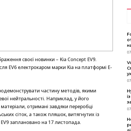
F
о
н
07
браження своєї новинки – Kia Concept EV9.
V
сля EV6 електрокаром марки Kia на платформі E-
C
у
07
родемонструвати частину методів, якими
H
і
вої нейтральності. Наприклад, у його
з
матеріали, отримані завдяки переробці
07
ських сіток, а також пляшок, витягнутих із
Н
a EV9 заплановано на 17 листопада.
р
л