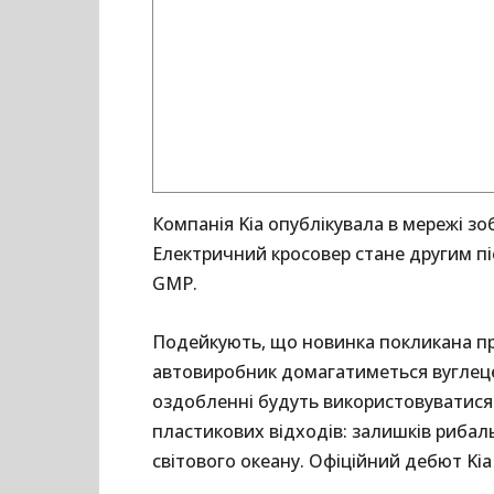
Компанія Kia опублікувала в мережі зо
Електричний кросовер стане другим пі
GMP.
Подейкують, що новинка покликана п
автовиробник домагатиметься вуглеце
оздобленні будуть використовуватися 
пластикових відходів: залишків рибаль
світового океану. Офіційний дебют Ki