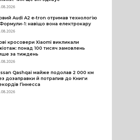
.08.2026
овий Audi A2 e-tron отримав технологію
 Формули-1: навіщо вона електрокару
.08.2026
ові кросовери Xiaomi викликали
жіотаж: понад 100 тисяч замовлень
ише за тиждень
.08.2026
issan Qashqai майже подолав 2 000 км
ез дозаправки й потрапив до Книги
екордів Гіннесса
.08.2026