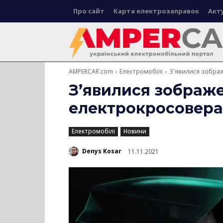
Про сайт
Карта електрозаправок
Акт
AMPERCAR.com
Електромобілі
З'явилися зображ
З’явилися зображ
електрокросовера 
Електромобілі
Новини
Denys Kosar
11.11.2021