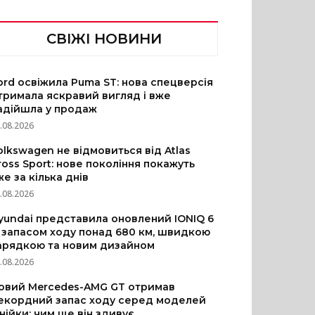
СВІЖІ НОВИНИ
ord освіжила Puma ST: нова спецверсія
тримала яскравий вигляд і вже
адійшла у продаж
.08.2026
olkswagen не відмовиться від Atlas
ross Sport: нове покоління покажуть
же за кілька днів
.08.2026
yundai представила оновлений IONIQ 6
з запасом ходу понад 680 км, швидкою
арядкою та новим дизайном
.08.2026
овий Mercedes-AMG GT отримав
екордний запас ходу серед моделей
інійки: чим ще він здивує