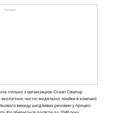
че спільно з організацією Ocean Cleanup
 екологічно чистої модельної лінійки в компанії
льового викиду шкідливих речовин у процесі
у Kia збирається досягти до 2040 року,