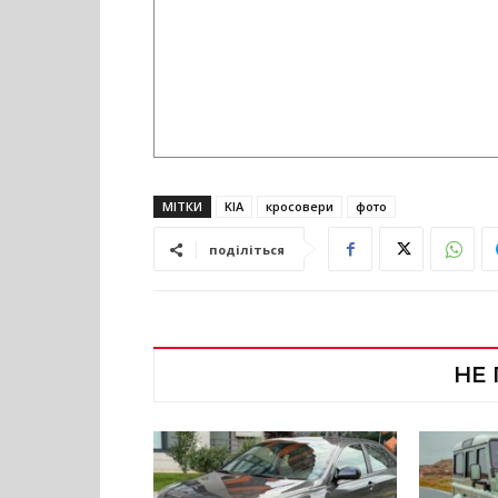
МІТКИ
KIA
кросовери
фото
поділіться
НЕ