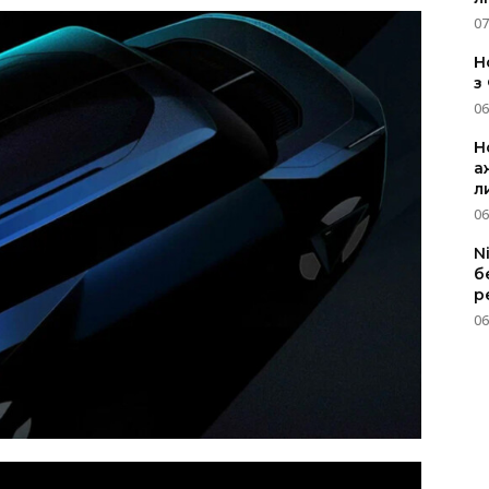
07
Н
з
06
Н
а
л
06
N
б
р
06