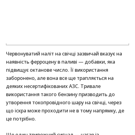
Червонуватий наліт на свічці зазвичай вказує на
наявність ферроцену в паливі — добавки, яка
підвищує октанове число. Її використання
заборонено, але вона все ще трапляється на
деяких несертифікованих АЗС. Тривале
використання такого бензину призводить до
утворення токопровідного шару на свічці, через
що іскра може проходити не в тому напрямку, де
це потрібно.
Ще один тривожний сигнал — нагар із