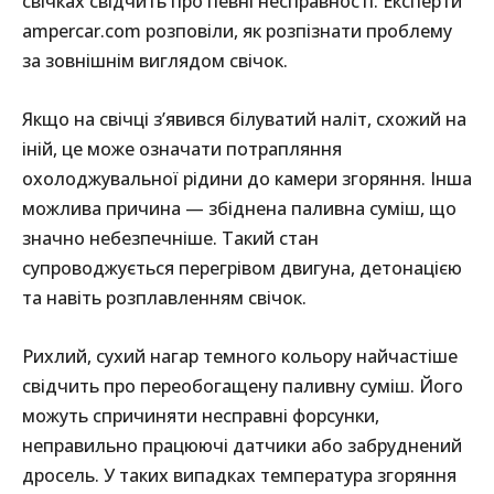
свічках свідчить про певні несправності. Експерти
ampercar.com розповіли, як розпізнати проблему
за зовнішнім виглядом свічок.
Якщо на свічці з’явився білуватий наліт, схожий на
іній, це може означати потрапляння
охолоджувальної рідини до камери згоряння. Інша
можлива причина — збіднена паливна суміш, що
значно небезпечніше. Такий стан
супроводжується перегрівом двигуна, детонацією
та навіть розплавленням свічок.
Рихлий, сухий нагар темного кольору найчастіше
свідчить про переобогащену паливну суміш. Його
можуть спричиняти несправні форсунки,
неправильно працюючі датчики або забруднений
дросель. У таких випадках температура згоряння