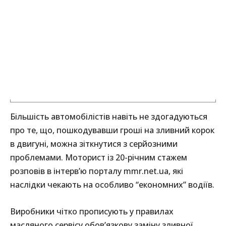
Більшість автомобілістів навіть не здогадуються
про те, що, пошкодувавши гроші на зливний корок
в двигуні, можна зіткнутися з серйозними
проблемами. Моторист із 20-річним стажем
розповів в інтерв’ю порталу mmr.net.ua, які
наслідки чекають на особливо “економних” водіїв.
Виробники чітко прописують у правилах
масляного сервісу обов’язкову заміну зливної