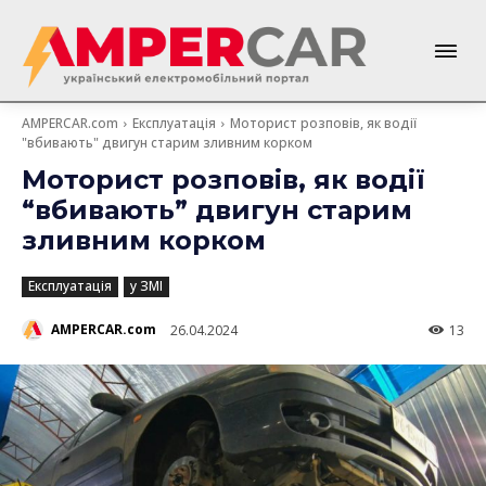
AMPERCAR.com
Експлуатація
Моторист розповів, як водії
"вбивають" двигун старим зливним корком
Моторист розповів, як водії
“вбивають” двигун старим
зливним корком
Експлуатація
у ЗМІ
AMPERCAR.com
26.04.2024
13