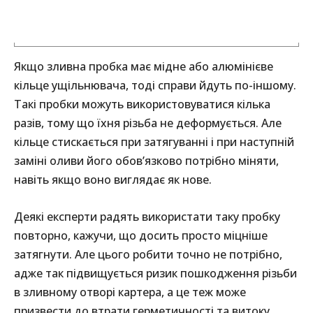
Якщо зливна пробка має мідне або алюмінієве
кільце ущільнювача, тоді справи йдуть по-іншому.
Такі пробки можуть використовуватися кілька
разів, тому що їхня різьба не деформується. Але
кільце стискається при затягуванні і при наступній
заміні оливи його обов’язково потрібно міняти,
навіть якщо воно виглядає як нове.
Деякі експерти радять використати таку пробку
повторно, кажучи, що досить просто міцніше
затягнути. Але цього робити точно не потрібно,
адже так підвищується ризик пошкодження різьби
в зливному отворі картера, а це теж може
призвести до втрати герметичності та витоку