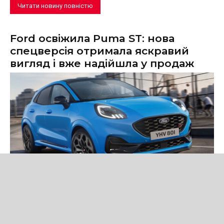
Читати новину повністю
Ford освіжила Puma ST: нова
спецверсія отримала яскравий
вигляд і вже надійшла у продаж
Новини
Ford представила Puma ST Edition — нову спеціальну версію
кросовера зі 160-сильним м'яким гібридом, спортивним
дизайном і розширеним оснащенням.